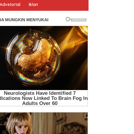
Advetorial
Iklan