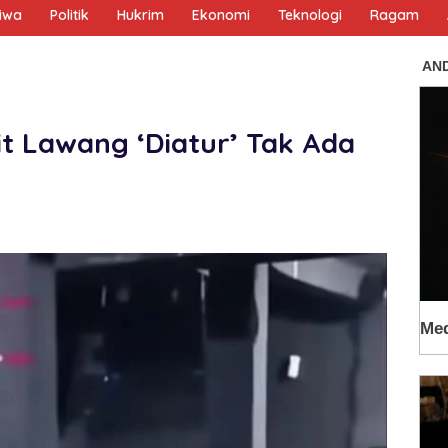
tiwa
Politik
Hukrim
Ekonomi
Teknologi
Ragam
it Lawang ‘Diatur’ Tak Ada