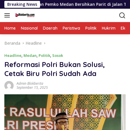
Langsung
ran Pemko Medan Bersihkan Parit di Jalan Taduan
Breaking News
Anto
ke
konten
Home
Nasional
Daerah
Peristiwa
Politik
Hukrim
Eko
Beranda
Headline
Headline
,
Medan
,
Politik
,
Sosok
Reformasi Polri Bukan Solusi,
Cetak Biru Polri Sudah Ada
Admin Blokberita
September 15, 2025