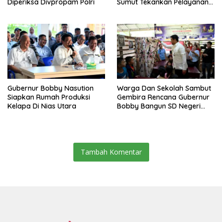
Diperiksa Divpropam Polri
Sumut Tekankan Pelayanan
Humanis Dan Penambahan
Personil
Gubernur Bobby Nasution
Warga Dan Sekolah Sambut
Siapkan Rumah Produksi
Gembira Rencana Gubernur
Kelapa Di Nias Utara
Bobby Bangun SD Negeri
Lasara Di Nias Utara
Tambah Komentar