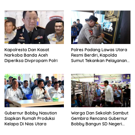
Parit di Jalan Taduan
Bagian Penting Pendataan
Kapolresta Dan Kasat
Polres Padang Lawas Utara
Narkoba Banda Aceh
Resmi Berdiri, Kapolda
Diperiksa Divpropam Polri
Sumut Tekankan Pelayanan
Humanis Dan Penambahan
Personil
Gubernur Bobby Nasution
Warga Dan Sekolah Sambut
Siapkan Rumah Produksi
Gembira Rencana Gubernur
Kelapa Di Nias Utara
Bobby Bangun SD Negeri
Lasara Di Nias Utara