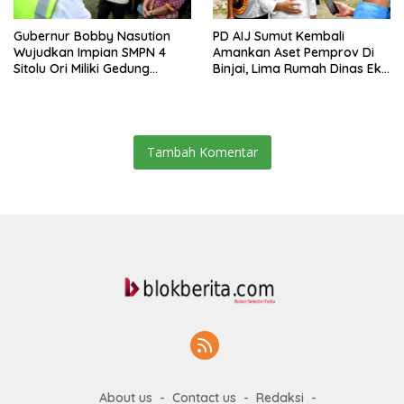
Gubernur Bobby Nasution
PD AIJ Sumut Kembali
Wujudkan Impian SMPN 4
Amankan Aset Pemprov Di
Sitolu Ori Miliki Gedung
Binjai, Lima Rumah Dinas Eks
Permanen
Bioskop Ria Dibongkar
Tambah Komentar
About us
Contact us
Redaksi