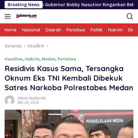
Langsung
ratis Gubernur Bobby Nasution Ringankan Beban Orang Tua
Breaking News
ke
konten
Home
Nasional
Daerah
Peristiwa
Politik
Hukrim
Eko
Beranda
Headline
Headline
,
Hukrim
,
Medan
,
Peristiwa
Residivis Kasus Sama, Tersangka
Oknum Eks TNI Kembali Dibekuk
Satres Narkoba Polrestabes Medan
Admin Blokberita
Mei 29, 2026