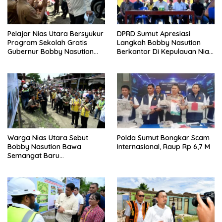
Pelajar Nias Utara Bersyukur
DPRD Sumut Apresiasi
Program Sekolah Gratis
Langkah Bobby Nasution
Gubernur Bobby Nasution
Berkantor Di Kepulauan Nias,
Ringankan Beban Orang Tua
Dinilai Percepat
Pembangunan
Warga Nias Utara Sebut
Polda Sumut Bongkar Scam
Bobby Nasution Bawa
Internasional, Raup Rp 6,7 M
Semangat Baru
Pembangunan Sumut