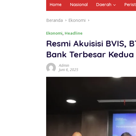
Home
Nasional
Daerah
Peris
Beranda
Ekonomi
Ekonomi
,
Headline
Resmi Akuisisi BVIS, 
Bank Terbesar Kedua 
Admin
Juni 6, 2025