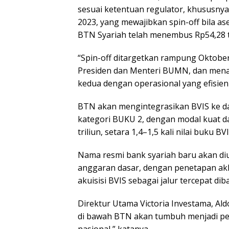
sesuai ketentuan regulator, khususny
2023, yang mewajibkan spin-off bila ase
BTN Syariah telah menembus Rp54,28 tr
“Spin-off ditargetkan rampung Oktobe
Presiden dan Menteri BUMN, dan menar
kedua dengan operasional yang efisien d
BTN akan mengintegrasikan BVIS ke d
kategori BUKU 2, dengan modal kuat dan
triliun, setara 1,4–1,5 kali nilai buku BVI
Nama resmi bank syariah baru akan d
anggaran dasar, dengan penetapan akh
akuisisi BVIS sebagai jalur tercepat d
Direktur Utama Victoria Investama, Ald
di bawah BTN akan tumbuh menjadi pe
nasional,” katanya.