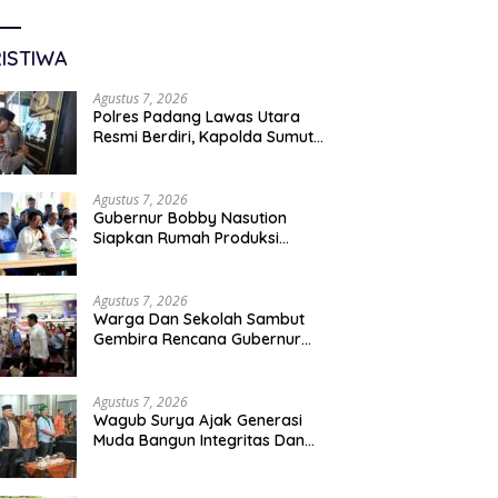
ISTIWA
Agustus 7, 2026
Polres Padang Lawas Utara
Resmi Berdiri, Kapolda Sumut
Tekankan Pelayanan Humanis
Dan Penambahan Personil
Agustus 7, 2026
Gubernur Bobby Nasution
Siapkan Rumah Produksi
Kelapa Di Nias Utara
Agustus 7, 2026
Warga Dan Sekolah Sambut
Gembira Rencana Gubernur
Bobby Bangun SD Negeri
Lasara Di Nias Utara
Agustus 7, 2026
Wagub Surya Ajak Generasi
Muda Bangun Integritas Dan
Jauhi Narkoba