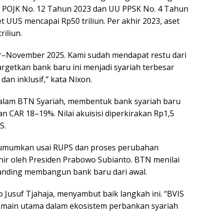
a POJK No. 12 Tahun 2023 dan UU PPSK No. 4 Tahun
t UUS mencapai Rp50 triliun. Per akhir 2023, aset
iliun.
r–November 2025. Kami sudah mendapat restu dari
getkan bank baru ini menjadi syariah terbesar
an inklusif,” kata Nixon.
alam BTN Syariah, membentuk bank syariah baru
 CAR 18–19%. Nilai akuisisi diperkirakan Rp1,5
S.
iumumkan usai RUPS dan proses perubahan
ir oleh Presiden Prabowo Subianto. BTN menilai
ibanding membangun bank baru dari awal.
o Jusuf Tjahaja, menyambut baik langkah ini. “BVIS
main utama dalam ekosistem perbankan syariah