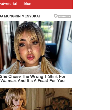
Advetorial
Iklan