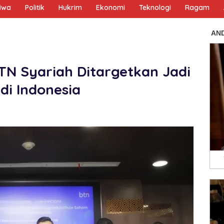
tiwa
Politik
Hukrim
Ekonomi
Teknologi
Ragam
BTN Syariah Ditargetkan Jadi
di Indonesia