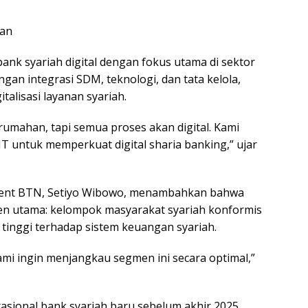
han
nk syariah digital dengan fokus utama di sektor
n integrasi SDM, teknologi, dan tata kelola,
alisasi layanan syariah.
rumahan, tapi semua proses akan digital. Kami
T untuk memperkuat digital sharia banking,” ujar
ment BTN, Setiyo Wibowo, menambahkan bahwa
n utama: kelompok masyarakat syariah konformis
s tinggi terhadap sistem keuangan syariah.
ami ingin menjangkau segmen ini secara optimal,”
ional bank syariah baru sebelum akhir 2025,