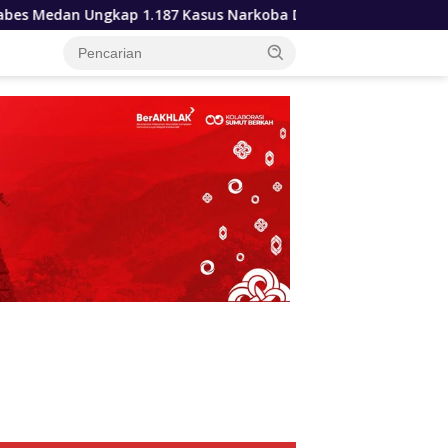
 Kasus Narkoba Dalam 300 Hari Musnahkan Puluhan Kilogram B