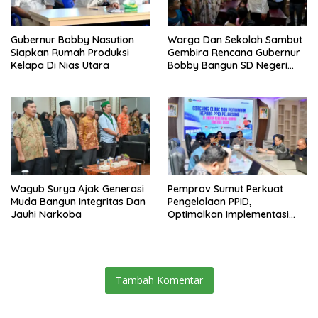
Gubernur Bobby Nasution
Warga Dan Sekolah Sambut
Siapkan Rumah Produksi
Gembira Rencana Gubernur
Kelapa Di Nias Utara
Bobby Bangun SD Negeri
Lasara Di Nias Utara
Wagub Surya Ajak Generasi
Pemprov Sumut Perkuat
Muda Bangun Integritas Dan
Pengelolaan PPID,
Jauhi Narkoba
Optimalkan Implementasi
Permendagri Nomor 2/2026
Tambah Komentar