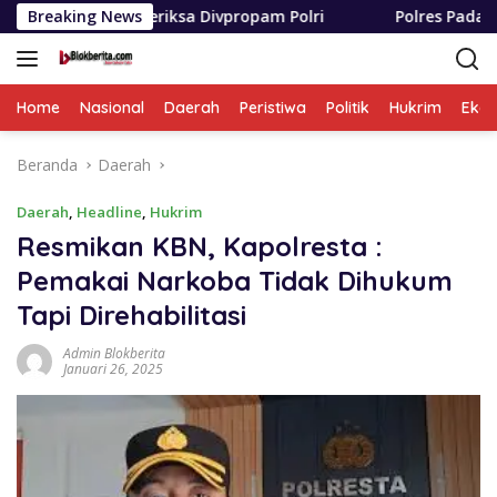
Langsung
iperiksa Divpropam Polri
Breaking News
Polres Padang Lawas Utara R
ke
konten
Home
Nasional
Daerah
Peristiwa
Politik
Hukrim
Eko
Beranda
Daerah
Daerah
,
Headline
,
Hukrim
Resmikan KBN, Kapolresta :
Pemakai Narkoba Tidak Dihukum
Tapi Direhabilitasi
Admin Blokberita
Januari 26, 2025