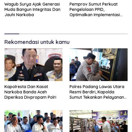
Wagub Surya Ajak Generasi
Pemprov Sumut Perkuat
Muda Bangun Integritas Dan
Pengelolaan PPID,
Jauhi Narkoba
Optimalkan Implementasi
Permendagri Nomor 2/2026
Rekomendasi untuk kamu
Kapolresta Dan Kasat
Polres Padang Lawas Utara
Narkoba Banda Aceh
Resmi Berdiri, Kapolda
Diperiksa Divpropam Polri
Sumut Tekankan Pelayanan
Humanis Dan Penambahan
Personil