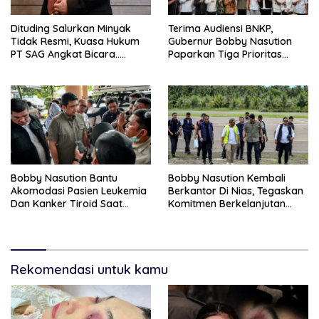
Dituding Salurkan Minyak
Terima Audiensi BNKP,
Tidak Resmi, Kuasa Hukum
Gubernur Bobby Nasution
PT SAG Angkat Bicara…..
Paparkan Tiga Prioritas
Pembangunan Kepulauan
Nias
Bobby Nasution Bantu
Bobby Nasution Kembali
Akomodasi Pasien Leukemia
Berkantor Di Nias, Tegaskan
Dan Kanker Tiroid Saat
Komitmen Berkelanjutan
Tinjau RSUD Thomsen
Bangun Kepulauan Nias
Rekomendasi untuk kamu