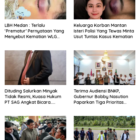
LBH Medan : Terlalu
Keluarga Korban Mantan
‘Prematur’ Pernyataan Yang
Isteri Polisi Yang Tewas Minta
Menyebut Kematian WLG
Usut Tuntas Kasus Kematian
Bunuh Diri
Dituding Salurkan Minyak
Terima Audiensi BNKP,
Tidak Resmi, Kuasa Hukum
Gubernur Bobby Nasution
PT SAG Angkat Bicara…..
Paparkan Tiga Prioritas
Pembangunan Kepulauan
Nias