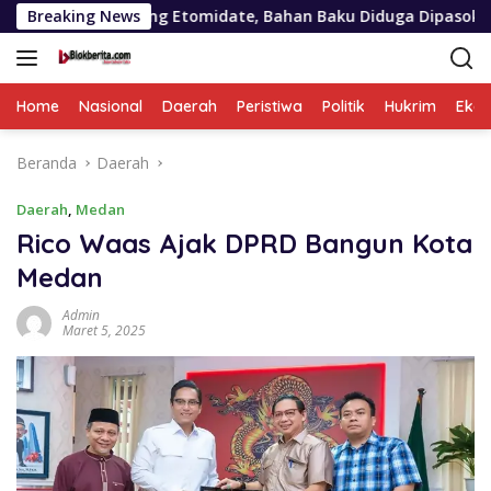
Langsung
ng Etomidate, Bahan Baku Diduga Dipasok Dari Kamboja
Breaking News
ke
konten
Home
Nasional
Daerah
Peristiwa
Politik
Hukrim
Eko
Beranda
Daerah
Daerah
,
Medan
Rico Waas Ajak DPRD Bangun Kota
Medan
Admin
Maret 5, 2025