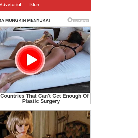
Advetorial
Iklan