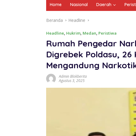
Home
Nasional
Daerah
Peris
Beranda
Headline
Headline
,
Hukrim
,
Medan
,
Peristiwa
Rumah Pengedar Nark
Digrebek Poldasu, 26
Mengandung Narkoti
Admin Blokberita
Agustus 3, 2025