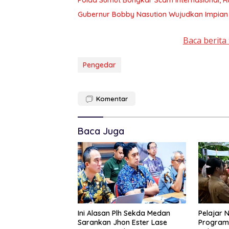
Polda Sumut Bongkar Scam Internasional, R
Gubernur Bobby Nasution Wujudkan Impian S
Baca berita 
Pengedar
Komentar
Baca Juga
Ini Alasan Plh Sekda Medan
Pelajar 
Sarankan Jhon Ester Lase
Program 