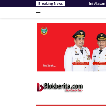
Langsung
Breaking News
Ini Alasan Plh Sekda Medan Sarank
ke
konten