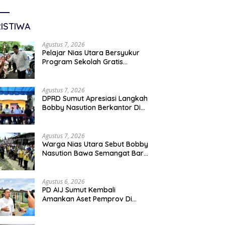
ISTIWA
Agustus 7, 2026
Pelajar Nias Utara Bersyukur
Program Sekolah Gratis
Gubernur Bobby Nasution
Ringankan Beban Orang Tua
Agustus 7, 2026
DPRD Sumut Apresiasi Langkah
Bobby Nasution Berkantor Di
Kepulauan Nias, Dinilai
Percepat Pembangunan
Agustus 7, 2026
Warga Nias Utara Sebut Bobby
Nasution Bawa Semangat Baru
Pembangunan Sumut
Agustus 6, 2026
PD AIJ Sumut Kembali
Amankan Aset Pemprov Di
Binjai, Lima Rumah Dinas Eks
Bioskop Ria Dibongkar