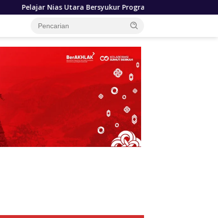
ra Bersyukur Program Sekolah Gratis Gubernur Bobby Nasution