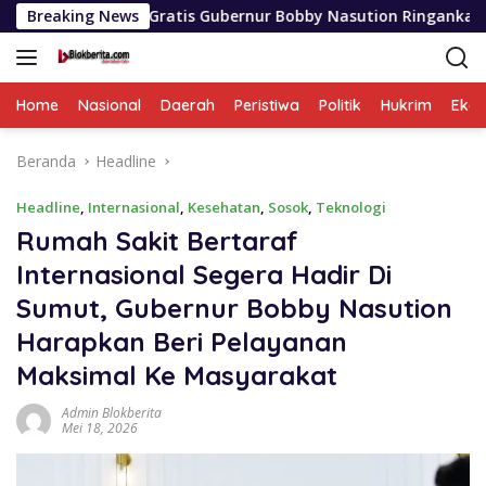
Langsung
kolah Gratis Gubernur Bobby Nasution Ringankan Beban Orang 
Breaking News
ke
konten
Home
Nasional
Daerah
Peristiwa
Politik
Hukrim
Eko
Beranda
Headline
Headline
,
Internasional
,
Kesehatan
,
Sosok
,
Teknologi
Rumah Sakit Bertaraf
Internasional Segera Hadir Di
Sumut, Gubernur Bobby Nasution
Harapkan Beri Pelayanan
Maksimal Ke Masyarakat
Admin Blokberita
Mei 18, 2026