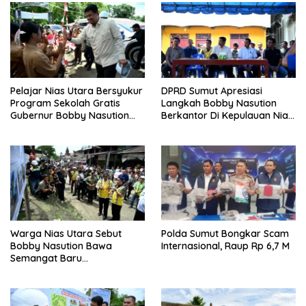
Pelajar Nias Utara Bersyukur
DPRD Sumut Apresiasi
Program Sekolah Gratis
Langkah Bobby Nasution
Gubernur Bobby Nasution
Berkantor Di Kepulauan Nias,
Ringankan Beban Orang Tua
Dinilai Percepat
Pembangunan
Warga Nias Utara Sebut
Polda Sumut Bongkar Scam
Bobby Nasution Bawa
Internasional, Raup Rp 6,7 M
Semangat Baru
Pembangunan Sumut