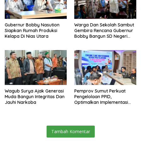
Gubernur Bobby Nasution
Warga Dan Sekolah Sambut
Siapkan Rumah Produksi
Gembira Rencana Gubernur
Kelapa Di Nias Utara
Bobby Bangun SD Negeri
Lasara Di Nias Utara
Wagub Surya Ajak Generasi
Pemprov Sumut Perkuat
Muda Bangun Integritas Dan
Pengelolaan PPID,
Jauhi Narkoba
Optimalkan Implementasi
Permendagri Nomor 2/2026
Tambah Komentar