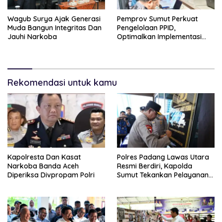
Wagub Surya Ajak Generasi
Pemprov Sumut Perkuat
Muda Bangun Integritas Dan
Pengelolaan PPID,
Jauhi Narkoba
Optimalkan Implementasi
Permendagri Nomor 2/2026
Rekomendasi untuk kamu
Kapolresta Dan Kasat
Polres Padang Lawas Utara
Narkoba Banda Aceh
Resmi Berdiri, Kapolda
Diperiksa Divpropam Polri
Sumut Tekankan Pelayanan
Humanis Dan Penambahan
Personil