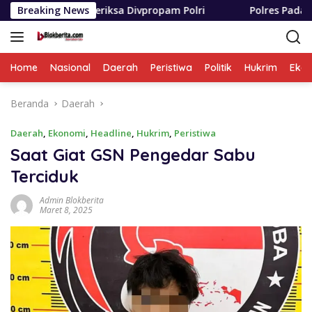
Langsung
iperiksa Divpropam Polri
Breaking News
Polres Padang Lawas Utara 
ke
konten
Home
Nasional
Daerah
Peristiwa
Politik
Hukrim
Eko
Beranda
Daerah
Daerah
,
Ekonomi
,
Headline
,
Hukrim
,
Peristiwa
Saat Giat GSN Pengedar Sabu
Terciduk
Admin Blokberita
Maret 8, 2025