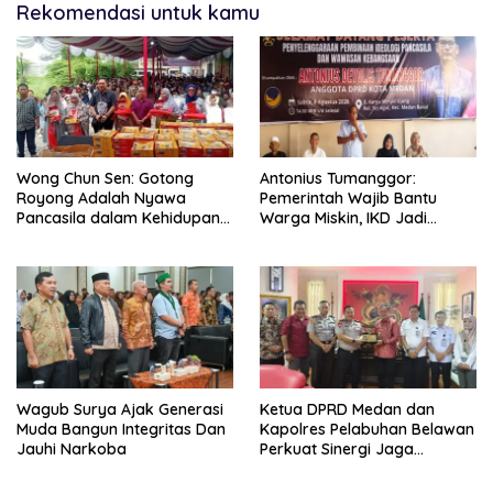
Rekomendasi untuk kamu
Wong Chun Sen: Gotong
Antonius Tumanggor:
Royong Adalah Nyawa
Pemerintah Wajib Bantu
Pancasila dalam Kehidupan
Warga Miskin, IKD Jadi
Bermasyarakat
Bagian Penting Pendataan
Wagub Surya Ajak Generasi
Ketua DPRD Medan dan
Muda Bangun Integritas Dan
Kapolres Pelabuhan Belawan
Jauhi Narkoba
Perkuat Sinergi Jaga
Keamanan dan Dorong
Kebangkitan Ekonomi