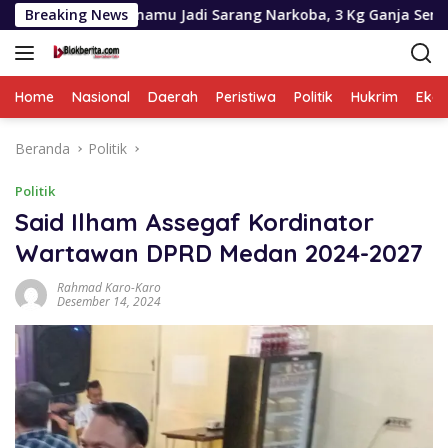
Langsung
amu Jadi Sarang Narkoba, 3 Kg Ganja Serta Sejumlah Paket Sa
Breaking News
ke
konten
Home
Nasional
Daerah
Peristiwa
Politik
Hukrim
Eko
Beranda
Politik
Politik
Said Ilham Assegaf Kordinator
Wartawan DPRD Medan 2024-2027
Rahmad Karo-Karo
Desember 14, 2024