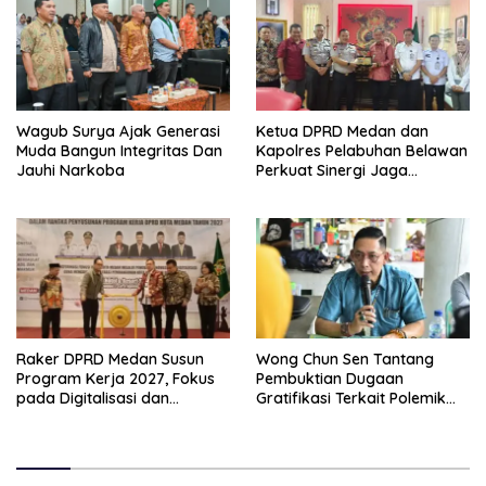
Wagub Surya Ajak Generasi
Ketua DPRD Medan dan
Muda Bangun Integritas Dan
Kapolres Pelabuhan Belawan
Jauhi Narkoba
Perkuat Sinergi Jaga
Keamanan dan Dorong
Kebangkitan Ekonomi
Belawan
Raker DPRD Medan Susun
Wong Chun Sen Tantang
Program Kerja 2027, Fokus
Pembuktian Dugaan
pada Digitalisasi dan
Gratifikasi Terkait Polemik
Penguatan Tiga Fungsi
Contempo Regency
Dewan