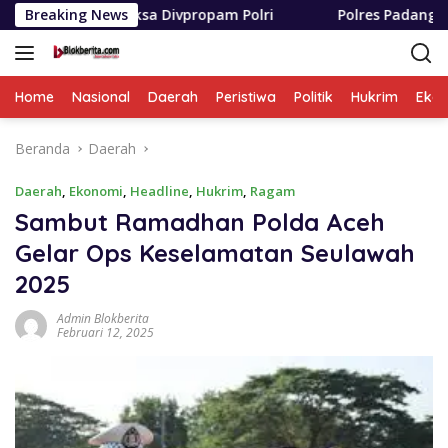
Langsung
iksa Divpropam Polri
Breaking News
Polres Padang Lawas Utara Resm
ke
konten
Home
Nasional
Daerah
Peristiwa
Politik
Hukrim
Eko
Beranda
Daerah
Daerah
,
Ekonomi
,
Headline
,
Hukrim
,
Ragam
Sambut Ramadhan Polda Aceh
Gelar Ops Keselamatan Seulawah
2025
Admin Blokberita
Februari 12, 2025