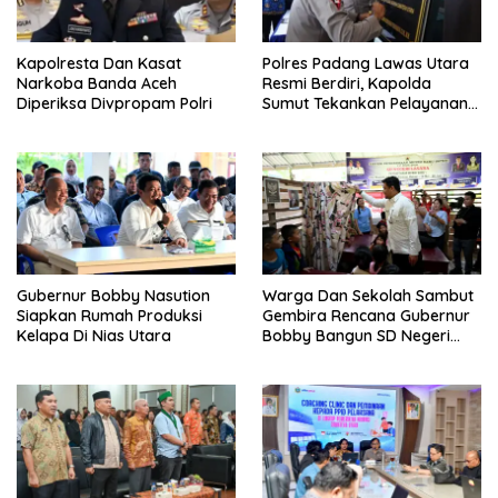
Kapolresta Dan Kasat
Polres Padang Lawas Utara
Narkoba Banda Aceh
Resmi Berdiri, Kapolda
Diperiksa Divpropam Polri
Sumut Tekankan Pelayanan
Humanis Dan Penambahan
Personil
Gubernur Bobby Nasution
Warga Dan Sekolah Sambut
Siapkan Rumah Produksi
Gembira Rencana Gubernur
Kelapa Di Nias Utara
Bobby Bangun SD Negeri
Lasara Di Nias Utara