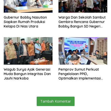
Gubernur Bobby Nasution
Warga Dan Sekolah Sambut
Siapkan Rumah Produksi
Gembira Rencana Gubernur
Kelapa Di Nias Utara
Bobby Bangun SD Negeri
Lasara Di Nias Utara
Wagub Surya Ajak Generasi
Pemprov Sumut Perkuat
Muda Bangun Integritas Dan
Pengelolaan PPID,
Jauhi Narkoba
Optimalkan Implementasi
Permendagri Nomor 2/2026
Tambah Komentar