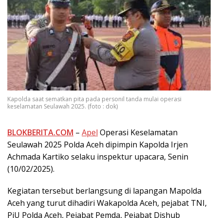
Kapolda saat sematkan pita pada personil tanda mulai operasi
keselamatan Seulawah 2025. (foto : dok)
BLOKBERITA.COM
–
Apel
Operasi Keselamatan
Seulawah 2025 Polda Aceh dipimpin Kapolda Irjen
Achmada Kartiko selaku inspektur upacara, Senin
(10/02/2025).
Kegiatan tersebut berlangsung di lapangan Mapolda
Aceh yang turut dihadiri Wakapolda Aceh, pejabat TNI,
PjU Polda Aceh, Pejabat Pemda, Pejabat Dishub