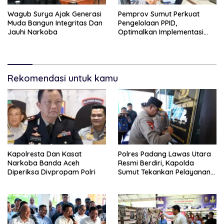
Wagub Surya Ajak Generasi
Pemprov Sumut Perkuat
Muda Bangun Integritas Dan
Pengelolaan PPID,
Jauhi Narkoba
Optimalkan Implementasi
Permendagri Nomor 2/2026
Rekomendasi untuk kamu
Kapolresta Dan Kasat
Polres Padang Lawas Utara
Narkoba Banda Aceh
Resmi Berdiri, Kapolda
Diperiksa Divpropam Polri
Sumut Tekankan Pelayanan
Humanis Dan Penambahan
Personil