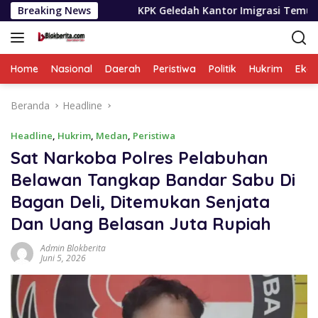
Langsung
Breaking News
KPK Geledah Kantor Imigrasi Temukan Dugaan Pemera
ke
konten
Home
Nasional
Daerah
Peristiwa
Politik
Hukrim
Eko
Beranda
Headline
Headline
,
Hukrim
,
Medan
,
Peristiwa
Sat Narkoba Polres Pelabuhan
Belawan Tangkap Bandar Sabu Di
Bagan Deli, Ditemukan Senjata
Dan Uang Belasan Juta Rupiah
Admin Blokberita
Juni 5, 2026