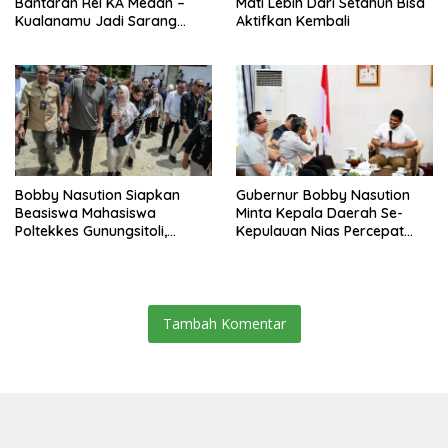
Bantaran Rel KA Medan –
Mati Lebih Dari Setahun Bisa
Kualanamu Jadi Sarang
Aktifkan Kembali
Narkoba, 3 Kg Ganja Serta
Sejumlah Paket Sabu Dan
Beragam Senjata Disita
Bobby Nasution Siapkan
Gubernur Bobby Nasution
Beasiswa Mahasiswa
Minta Kepala Daerah Se-
Poltekkes Gunungsitoli,
Kepulauan Nias Percepat
Dukung Lahirnya Tenaga
Usulan BKP 2027
Kesehatan Kepulauan Nias
Tambah Komentar