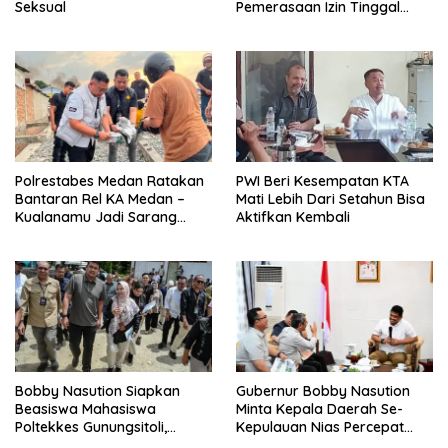
Seksual
Pemerasaan Izin Tinggal
WNA
Polrestabes Medan Ratakan
PWI Beri Kesempatan KTA
Bantaran Rel KA Medan –
Mati Lebih Dari Setahun Bisa
Kualanamu Jadi Sarang
Aktifkan Kembali
Narkoba, 3 Kg Ganja Serta
Sejumlah Paket Sabu Dan
Beragam Senjata Disita
Bobby Nasution Siapkan
Gubernur Bobby Nasution
Beasiswa Mahasiswa
Minta Kepala Daerah Se-
Poltekkes Gunungsitoli,
Kepulauan Nias Percepat
Dukung Lahirnya Tenaga
Usulan BKP 2027