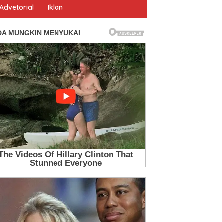
Advetorial
Iklan