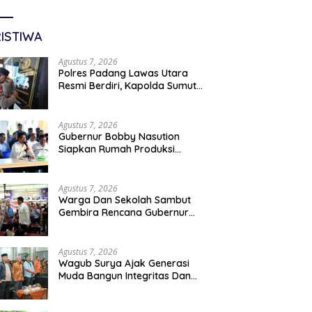
ISTIWA
Agustus 7, 2026
Polres Padang Lawas Utara
Resmi Berdiri, Kapolda Sumut
Tekankan Pelayanan Humanis
Dan Penambahan Personil
Agustus 7, 2026
Gubernur Bobby Nasution
Siapkan Rumah Produksi
Kelapa Di Nias Utara
Agustus 7, 2026
Warga Dan Sekolah Sambut
Gembira Rencana Gubernur
Bobby Bangun SD Negeri
Lasara Di Nias Utara
Agustus 7, 2026
Wagub Surya Ajak Generasi
Muda Bangun Integritas Dan
Jauhi Narkoba