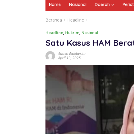
Home
Nasional
Daerah
Peris
Beranda
Headline
Headline
,
Hukrim
,
Nasional
Satu Kasus HAM Berat 
Admin Blokberita
April 13, 2025