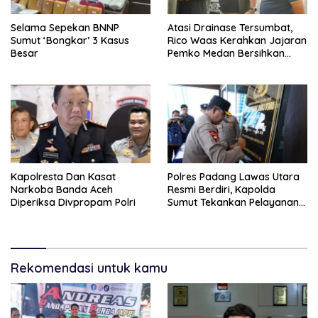
Selama Sepekan BNNP
Atasi Drainase Tersumbat,
Sumut ‘Bongkar’ 3 Kasus
Rico Waas Kerahkan Jajaran
Besar
Pemko Medan Bersihkan
Parit di Jalan Taduan
Kapolresta Dan Kasat
Polres Padang Lawas Utara
Narkoba Banda Aceh
Resmi Berdiri, Kapolda
Diperiksa Divpropam Polri
Sumut Tekankan Pelayanan
Humanis Dan Penambahan
Personil
Rekomendasi untuk kamu