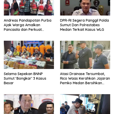
Andreas Pandapotan Purba
DPR-RI Segera Panggil Polda
Ajak Warga Amalkan
Sumut Dan Polrestabes
Pancasila dan Perkuat
Medan Terkait Kasus WLG
Persatuan di Tengah
Keberagaman
Selama Sepekan BNNP
Atasi Drainase Tersumbat,
Sumut ‘Bongkar’ 3 Kasus
Rico Waas Kerahkan Jajaran
Besar
Pemko Medan Bersihkan
Parit di Jalan Taduan