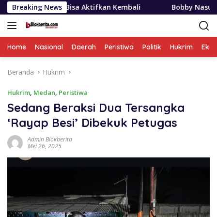
Langsung
n Bisa Aktifkan Kembali
Breaking News
Bobby Nasution Siapkan Beasi
ke
konten
Home
Nasional
Daerah
Peristiwa
Politik
Hukrim
Eko
Beranda
Hukrim
Hukrim
,
Medan
,
Peristiwa
Sedang Beraksi Dua Tersangka
‘Rayap Besi’ Dibekuk Petugas
Admin Blokberita
Mei 26, 2025