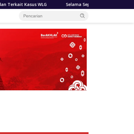
Selama Sepekan BNNP Sumut ‘Bongkar’ 3 Kasus Besar