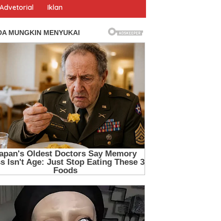
Advetorial
Iklan