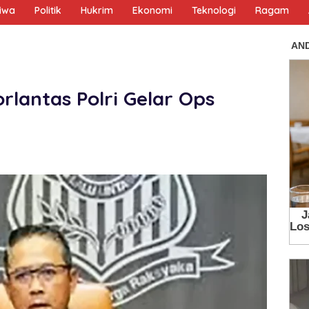
tiwa
Politik
Hukrim
Ekonomi
Teknologi
Ragam
orlantas Polri Gelar Ops