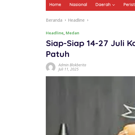
Home
Nasional
Daerah
Peris
Beranda
Headline
Headline
,
Medan
Siap-Siap 14-27 Juli K
Patuh
Admin Blokberita
Juli 11, 2025