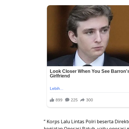
” Korps Lalu Lintas Polri beserta Direk
kegiatan Operasi Patuh, yaitu operasi