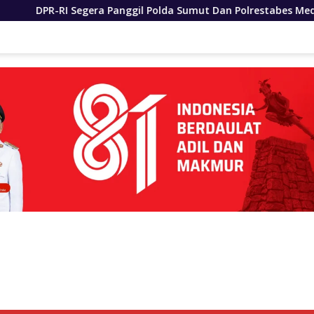
nggil Polda Sumut Dan Polrestabes Medan Terkait Kasus WLG