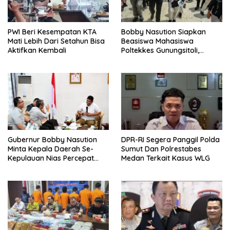
PWI Beri Kesempatan KTA
Bobby Nasution Siapkan
Mati Lebih Dari Setahun Bisa
Beasiswa Mahasiswa
Aktifkan Kembali
Poltekkes Gunungsitoli,
Dukung Lahirnya Tenaga
Kesehatan Kepulauan Nias
Gubernur Bobby Nasution
DPR-RI Segera Panggil Polda
Minta Kepala Daerah Se-
Sumut Dan Polrestabes
Kepulauan Nias Percepat
Medan Terkait Kasus WLG
Usulan BKP 2027