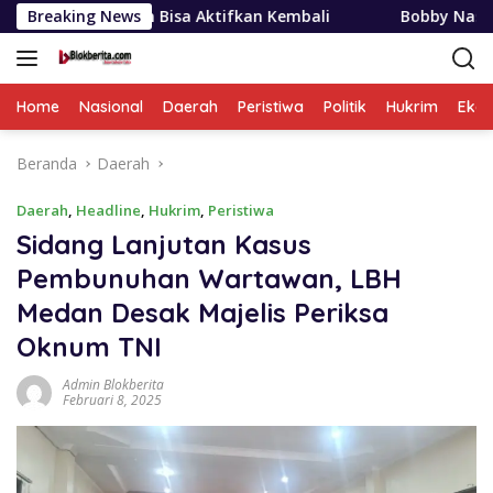
Langsung
hun Bisa Aktifkan Kembali
Breaking News
Bobby Nasution Siapkan Bea
ke
konten
Home
Nasional
Daerah
Peristiwa
Politik
Hukrim
Eko
Beranda
Daerah
Daerah
,
Headline
,
Hukrim
,
Peristiwa
Sidang Lanjutan Kasus
Pembunuhan Wartawan, LBH
Medan Desak Majelis Periksa
Oknum TNI
Admin Blokberita
Februari 8, 2025