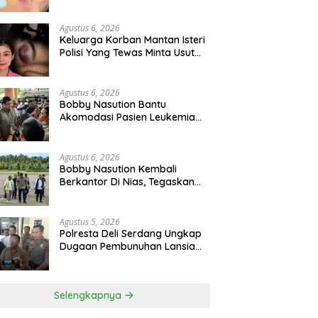
Kematian WLG Bunuh Diri
Agustus 6, 2026
Keluarga Korban Mantan Isteri
Polisi Yang Tewas Minta Usut
Tuntas Kasus Kematian
Agustus 6, 2026
Bobby Nasution Bantu
Akomodasi Pasien Leukemia
Dan Kanker Tiroid Saat Tinjau
RSUD Thomsen
Agustus 6, 2026
Bobby Nasution Kembali
Berkantor Di Nias, Tegaskan
Komitmen Berkelanjutan
Bangun Kepulauan Nias
Agustus 5, 2026
Polresta Deli Serdang Ungkap
Dugaan Pembunuhan Lansia
Dalam Waktu Kurang Dari 48
Jam, Terduga Pelaku
Ditangkap
Selengkapnya