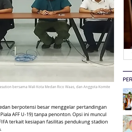
PER
sution bersama Wali Kota Medan Rico Waas, dan Anggota Komite
edan berpotensi besar menggelar pertandingan
iala AFF U-19) tanpa penonton. Opsi ini muncul
FIFA terkait kesiapan fasilitas pendukung stadion
.