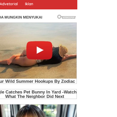
Advetorial
Iklan