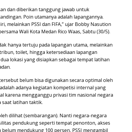
kan dan diberikan tanggung jawab untuk
tandingan. Poin utamanya adalah lapangannya.
ri, melainkan PSSI dan FIFA,” ujar Bobby Nasution
ersama Wali Kota Medan Rico Waas, Sabtu (30/5).
dak hanya tertuju pada lapangan utama, melainkan
tribun, toilet, hingga ketersediaan lapangan
 dua lokasi yang disiapkan sebagai tempat latihan
adan.
 tersebut belum bisa digunakan secara optimal oleh
 adalah adanya kegiatan kompetisi internal yang
usial karena mengganggu privasi tim nasional negara
saat latihan taktik.
boleh dilihat (sembarangan). Nanti negara-negara
fasilitas pendukung seperti tempat penonton, akses
am belum mendukung 100 persen, PSSI mengambil