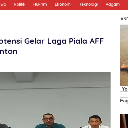
tiwa
Politik
Hukrim
Ekonomi
Teknologi
Ragam
tensi Gelar Laga Piala AFF
onton