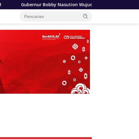
obby Nasution Wujudkan Impian SMPN 4 Sitolu Ori Miliki Ged