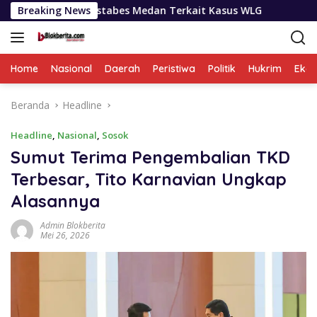
Langsung
Polrestabes Medan Terkait Kasus WLG
Breaking News
Selama Sepekan 
ke
konten
Home
Nasional
Daerah
Peristiwa
Politik
Hukrim
Eko
Beranda
Headline
Headline
,
Nasional
,
Sosok
Sumut Terima Pengembalian TKD
Terbesar, Tito Karnavian Ungkap
Alasannya
Admin Blokberita
Mei 26, 2026