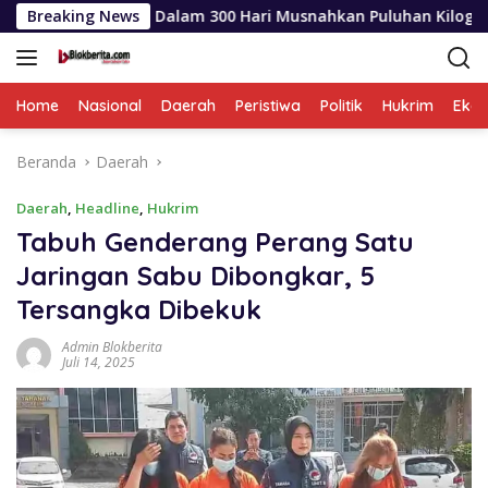
Langsung
koba Dalam 300 Hari Musnahkan Puluhan Kilogram Barang Bukt
Breaking News
ke
konten
Home
Nasional
Daerah
Peristiwa
Politik
Hukrim
Eko
Beranda
Daerah
Daerah
,
Headline
,
Hukrim
Tabuh Genderang Perang Satu
Jaringan Sabu Dibongkar, 5
Tersangka Dibekuk
Admin Blokberita
Juli 14, 2025