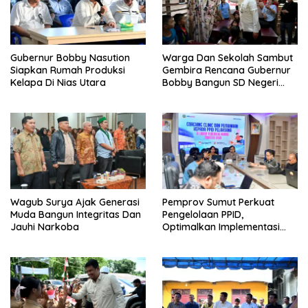
Gubernur Bobby Nasution
Warga Dan Sekolah Sambut
Siapkan Rumah Produksi
Gembira Rencana Gubernur
Kelapa Di Nias Utara
Bobby Bangun SD Negeri
Lasara Di Nias Utara
Wagub Surya Ajak Generasi
Pemprov Sumut Perkuat
Muda Bangun Integritas Dan
Pengelolaan PPID,
Jauhi Narkoba
Optimalkan Implementasi
Permendagri Nomor 2/2026