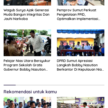
Wagub Surya Ajak Generasi
Pemprov Sumut Perkuat
Muda Bangun Integritas Dan
Pengelolaan PPID,
Jauhi Narkoba
Optimalkan Implementasi
Permendagri Nomor 2/2026
Pelajar Nias Utara Bersyukur
DPRD Sumut Apresiasi
Program Sekolah Gratis
Langkah Bobby Nasution
Gubernur Bobby Nasution
Berkantor Di Kepulauan Nias,
Ringankan Beban Orang Tua
Dinilai Percepat
Pembangunan
Rekomendasi untuk kamu