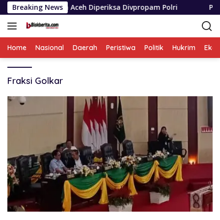
Langsung
ba Banda Aceh Diperiksa Divpropam Polri
Breaking News
Polres Pada
ke
konten
Home
Nasional
Daerah
Peristiwa
Politik
Hukrim
Eko
Fraksi Golkar