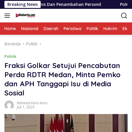
Langsung
manis Dan Penambahan Personil
Breaking News
Polrestabes Medan Ung
ke
konten
Home
Nasional
Daerah
Peristiwa
Politik
Hukrim
Eko
Beranda
Politik
Politik
Fraksi Golkar Setujui Pencabutan
Perda RDTR Medan, Minta Pemko
dan APH Tanggapi Isu di Media
Sosial
Rahmad Karo-Karo
Juli 1, 2025