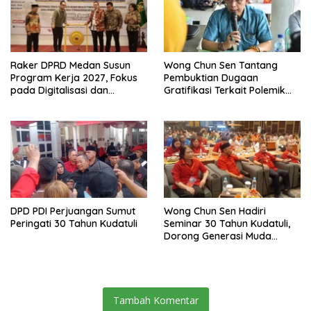
Raker DPRD Medan Susun
Wong Chun Sen Tantang
Program Kerja 2027, Fokus
Pembuktian Dugaan
pada Digitalisasi dan
Gratifikasi Terkait Polemik
Penguatan Tiga Fungsi
Contempo Regency
Dewan
DPD PDI Perjuangan Sumut
Wong Chun Sen Hadiri
Peringati 30 Tahun Kudatuli
Seminar 30 Tahun Kudatuli,
Dorong Generasi Muda
Menjaga Demokrasi
Tambah Komentar