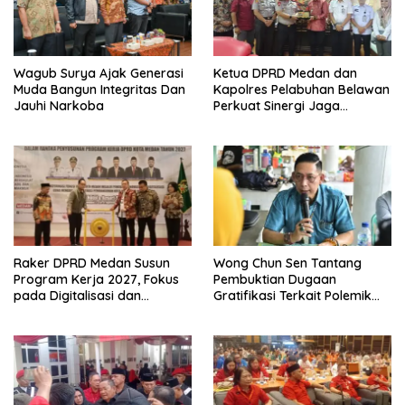
Wagub Surya Ajak Generasi
Ketua DPRD Medan dan
Muda Bangun Integritas Dan
Kapolres Pelabuhan Belawan
Jauhi Narkoba
Perkuat Sinergi Jaga
Keamanan dan Dorong
Kebangkitan Ekonomi
Belawan
Raker DPRD Medan Susun
Wong Chun Sen Tantang
Program Kerja 2027, Fokus
Pembuktian Dugaan
pada Digitalisasi dan
Gratifikasi Terkait Polemik
Penguatan Tiga Fungsi
Contempo Regency
Dewan