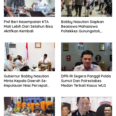
PWI Beri Kesempatan KTA
Bobby Nasution Siapkan
Mati Lebih Dari Setahun Bisa
Beasiswa Mahasiswa
Aktifkan Kembali
Poltekkes Gunungsitoli,
Dukung Lahirnya Tenaga
Kesehatan Kepulauan Nias
Gubernur Bobby Nasution
DPR-RI Segera Panggil Polda
Minta Kepala Daerah Se-
Sumut Dan Polrestabes
Kepulauan Nias Percepat
Medan Terkait Kasus WLG
Usulan BKP 2027