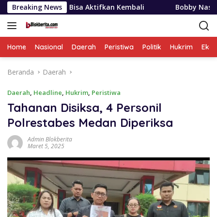
Langsung
un Bisa Aktifkan Kembali
Breaking News
Bobby Nasution Siapkan Beas
ke
konten
Home
Nasional
Daerah
Peristiwa
Politik
Hukrim
Eko
Beranda
Daerah
Daerah
,
Headline
,
Hukrim
,
Peristiwa
Tahanan Disiksa, 4 Personil
Polrestabes Medan Diperiksa
Admin Blokberita
Maret 5, 2025