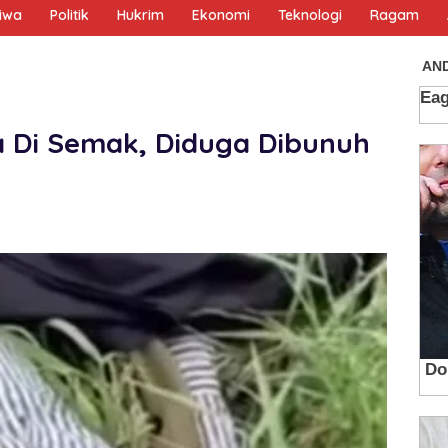
tiwa
Politik
Hukrim
Ekonomi
Teknologi
Ragam
 Di Semak, Diduga Dibunuh