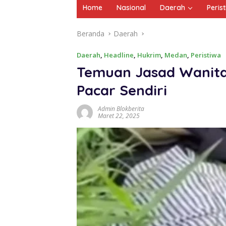
Home
Nasional
Daerah
Peris
Beranda
Daerah
Daerah
,
Headline
,
Hukrim
,
Medan
,
Peristiwa
Temuan Jasad Wanita
Pacar Sendiri
Admin Blokberita
Maret 22, 2025