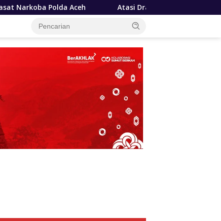
Atasi Drainase Tersumbat, Rico Waas Kerahkan Jajaran