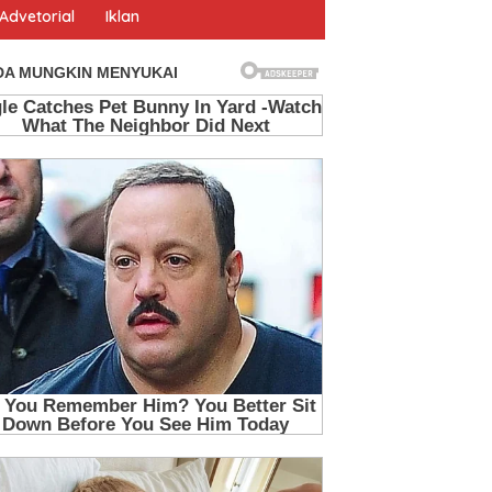
Advetorial
Iklan