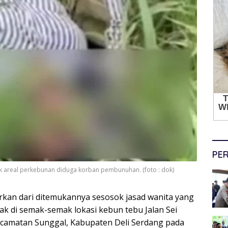
PER
k areal perkebunan diduga korban pembunuhan. (foto : dok)
rkan dari ditemukannya sesosok jasad wanita yang
ak di semak-semak lokasi kebun tebu Jalan Sei
Kecamatan Sunggal, Kabupaten Deli Serdang pada