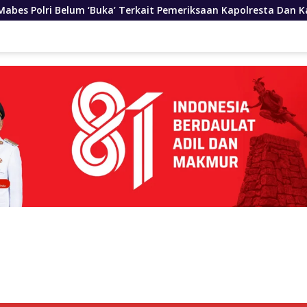
Terkait Pemeriksaan Kapolresta Dan Kasat Narkoba Polda Aceh