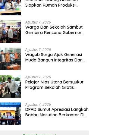
Siapkan Rumah Produksi
Kelapa Di Nias Utara
Agustus 7, 2026
Warga Dan Sekolah Sambut
Gembira Rencana Gubernur
Bobby Bangun SD Negeri
Lasara Di Nias Utara
Agustus 7, 2026
Wagub Surya Ajak Generasi
Muda Bangun Integritas Dan
Jauhi Narkoba
Agustus 7, 2026
Pelajar Nias Utara Bersyukur
Program Sekolah Gratis
Gubernur Bobby Nasution
Ringankan Beban Orang Tua
Agustus 7, 2026
DPRD Sumut Apresiasi Langkah
Bobby Nasution Berkantor Di
Kepulauan Nias, Dinilai
Percepat Pembangunan