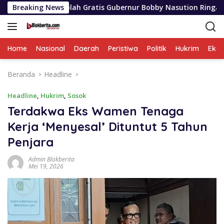
Langsung
Sekolah Gratis Gubernur Bobby Nasution Ringankan Beban Oran
Breaking News
ke
konten
Home
Nasional
Daerah
Peristiwa
Politik
Hukrim
Eko
Beranda
Headline
Headline
,
Hukrim
,
Sosok
Terdakwa Eks Wamen Tenaga
Kerja ‘Menyesal’ Dituntut 5 Tahun
Penjara
Admin Blokberita
Mei 19, 2026