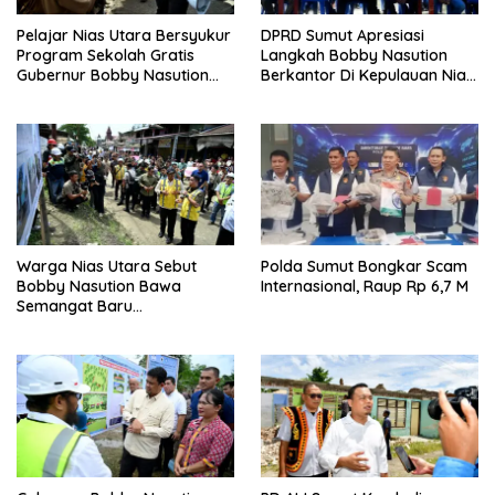
Pelajar Nias Utara Bersyukur
DPRD Sumut Apresiasi
Program Sekolah Gratis
Langkah Bobby Nasution
Gubernur Bobby Nasution
Berkantor Di Kepulauan Nias,
Ringankan Beban Orang Tua
Dinilai Percepat
Pembangunan
Warga Nias Utara Sebut
Polda Sumut Bongkar Scam
Bobby Nasution Bawa
Internasional, Raup Rp 6,7 M
Semangat Baru
Pembangunan Sumut