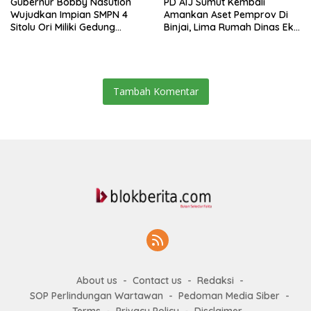
Gubernur Bobby Nasution
PD AIJ Sumut Kembali
Wujudkan Impian SMPN 4
Amankan Aset Pemprov Di
Sitolu Ori Miliki Gedung
Binjai, Lima Rumah Dinas Eks
Permanen
Bioskop Ria Dibongkar
Tambah Komentar
About us
Contact us
Redaksi
SOP Perlindungan Wartawan
Pedoman Media Siber