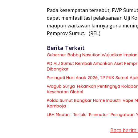
Pada kesempatan tersebut, FWP Sumut
dapat memfasilitasi pelaksanaan Uji 
maupun wartawan lainnya guna meningk
Pemprov Sumut. (REL)
Berita Terkait
Gubernur Bobby Nasution Wujudkan Impian S
PD AIJ Sumut Kembali Amankan Aset Pemprov
Dibongkar
Peringati Hari Anak 2026, TP PKK Sumut Aj
Wagub Surya Tekankan Pentingnya Kolaborasi Pemerintah Dan Apoteker Hadapi Tan
Kesehatan Global
Polda Sumut Bongkar Home Industri Vape 
Kamboja
LBH Medan : Terlalu ‘Prematur’ Pernyataan
Baca berita 