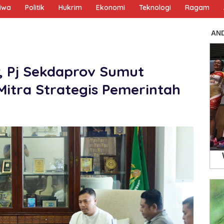
tiwa
Politik
Hukrim
Ekonomi
Teknologi
Ragam
, Pj Sekdaprov Sumut
itra Strategis Pemerintah