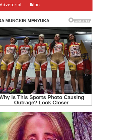
Advetorial
Iklan