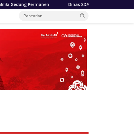
Dinas SDABMBK Medan Terapkan Pola Jemput Bola, Percepa