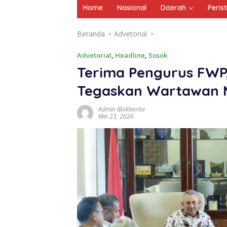
Home
Nasional
Daerah
Peris
Beranda
Advetorial
Advetorial
,
Headline
,
Sosok
Terima Pengurus FWP
Tegaskan Wartawan M
Admin Blokberita
Mei 23, 2026