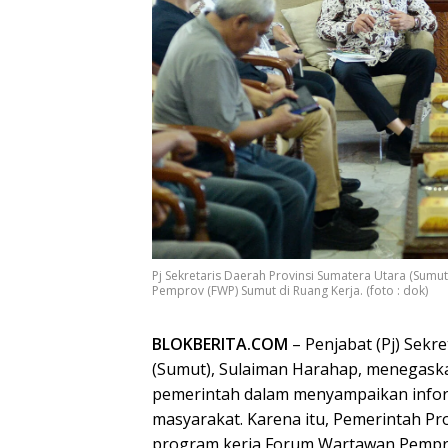
Pj Sekretaris Daerah Provinsi Sumatera Utara (Su
Pemprov (FWP) Sumut di Ruang Kerja. (foto : dok)
BLOKBERITA.COM
– Penjabat (Pj) Sekr
(Sumut), Sulaiman Harahap, menegask
pemerintah dalam menyampaikan info
masyarakat. Karena itu, Pemerintah 
program kerja Forum Wartawan Pempro