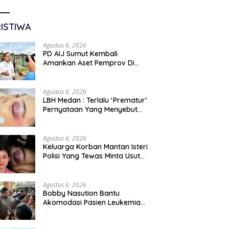
ISTIWA
Agustus 6, 2026
PD AIJ Sumut Kembali
Amankan Aset Pemprov Di
Binjai, Lima Rumah Dinas Eks
Bioskop Ria Dibongkar
Agustus 6, 2026
LBH Medan : Terlalu ‘Prematur’
Pernyataan Yang Menyebut
Kematian WLG Bunuh Diri
Agustus 6, 2026
Keluarga Korban Mantan Isteri
Polisi Yang Tewas Minta Usut
Tuntas Kasus Kematian
Agustus 6, 2026
Bobby Nasution Bantu
Akomodasi Pasien Leukemia
Dan Kanker Tiroid Saat Tinjau
RSUD Thomsen