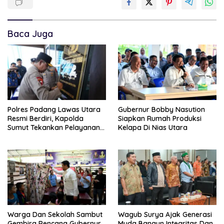
Baca Juga
Polres Padang Lawas Utara
Gubernur Bobby Nasution
Resmi Berdiri, Kapolda
Siapkan Rumah Produksi
Sumut Tekankan Pelayanan
Kelapa Di Nias Utara
Humanis Dan Penambahan
Personil
Warga Dan Sekolah Sambut
Wagub Surya Ajak Generasi
Gembira Rencana Gubernur
Muda Bangun Integritas Dan