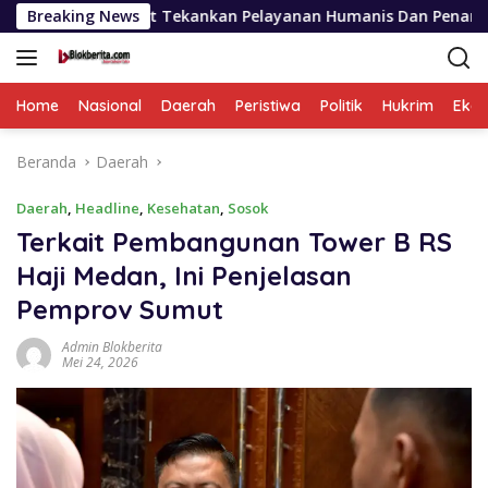
Langsung
Sumut Tekankan Pelayanan Humanis Dan Penambahan Personil
Breaking News
ke
konten
Home
Nasional
Daerah
Peristiwa
Politik
Hukrim
Eko
Beranda
Daerah
Daerah
,
Headline
,
Kesehatan
,
Sosok
Terkait Pembangunan Tower B RS
Haji Medan, Ini Penjelasan
Pemprov Sumut
Admin Blokberita
Mei 24, 2026