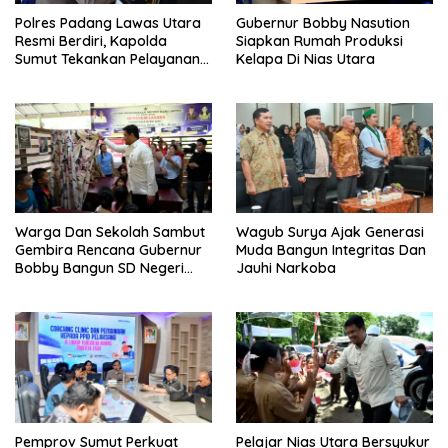
Polres Padang Lawas Utara
Gubernur Bobby Nasution
Resmi Berdiri, Kapolda
Siapkan Rumah Produksi
Sumut Tekankan Pelayanan
Kelapa Di Nias Utara
Humanis Dan Penambahan
Personil
Warga Dan Sekolah Sambut
Wagub Surya Ajak Generasi
Gembira Rencana Gubernur
Muda Bangun Integritas Dan
Bobby Bangun SD Negeri
Jauhi Narkoba
Lasara Di Nias Utara
Pemprov Sumut Perkuat
Pelajar Nias Utara Bersyukur