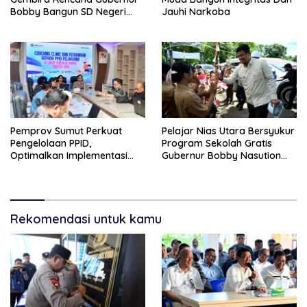
Bobby Bangun SD Negeri
Jauhi Narkoba
Lasara Di Nias Utara
Pemprov Sumut Perkuat
Pelajar Nias Utara Bersyukur
Pengelolaan PPID,
Program Sekolah Gratis
Optimalkan Implementasi
Gubernur Bobby Nasution
Permendagri Nomor 2/2026
Ringankan Beban Orang Tua
Rekomendasi untuk kamu