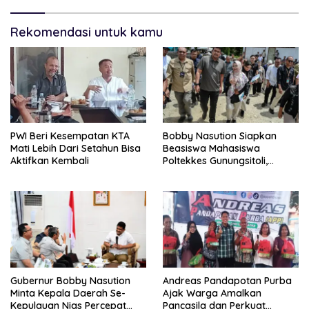
Rekomendasi untuk kamu
PWI Beri Kesempatan KTA
Bobby Nasution Siapkan
Mati Lebih Dari Setahun Bisa
Beasiswa Mahasiswa
Aktifkan Kembali
Poltekkes Gunungsitoli,
Dukung Lahirnya Tenaga
Kesehatan Kepulauan Nias
Gubernur Bobby Nasution
Andreas Pandapotan Purba
Minta Kepala Daerah Se-
Ajak Warga Amalkan
Kepulauan Nias Percepat
Pancasila dan Perkuat