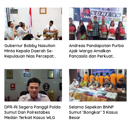
Kesehatan Kepulauan Nias
Gubernur Bobby Nasution
Andreas Pandapotan Purba
Minta Kepala Daerah Se-
Ajak Warga Amalkan
Kepulauan Nias Percepat
Pancasila dan Perkuat
Usulan BKP 2027
Persatuan di Tengah
Keberagaman
DPR-RI Segera Panggil Polda
Selama Sepekan BNNP
Sumut Dan Polrestabes
Sumut ‘Bongkar’ 3 Kasus
Medan Terkait Kasus WLG
Besar