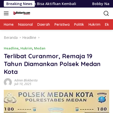
Langsung
hun Bisa Aktifkan Kembali
Breaking News
Bobby Nasution Siapkan Bea
ke
konten
Home
Nasional
Daerah
Peristiwa
Politik
Hukrim
Eko
Beranda
Headline
Headline
,
Hukrim
,
Medan
Terlibat Curanmor, Remaja 19
Tahun Diamankan Polsek Medan
Kota
Admin Blokberita
Juli 10, 2025