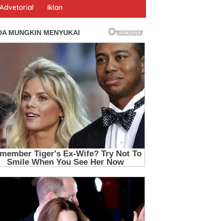
Advetorial
Iklan