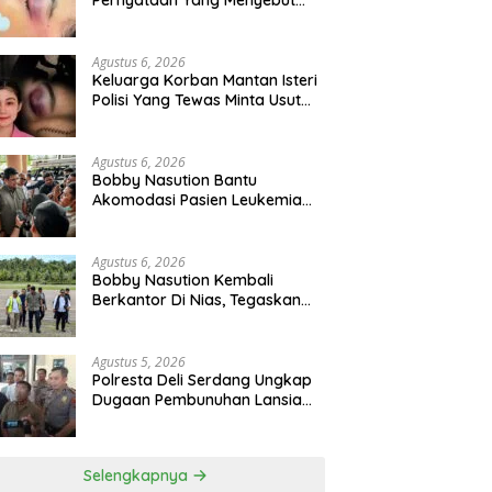
Pernyataan Yang Menyebut
Kematian WLG Bunuh Diri
Agustus 6, 2026
Keluarga Korban Mantan Isteri
Polisi Yang Tewas Minta Usut
Tuntas Kasus Kematian
Agustus 6, 2026
Bobby Nasution Bantu
Akomodasi Pasien Leukemia
Dan Kanker Tiroid Saat Tinjau
RSUD Thomsen
Agustus 6, 2026
Bobby Nasution Kembali
Berkantor Di Nias, Tegaskan
Komitmen Berkelanjutan
Bangun Kepulauan Nias
Agustus 5, 2026
Polresta Deli Serdang Ungkap
Dugaan Pembunuhan Lansia
Dalam Waktu Kurang Dari 48
Jam, Terduga Pelaku
Ditangkap
Selengkapnya