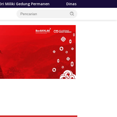
en
Dinas SDABMBK Medan Terapkan Pola Jemput Bola, P