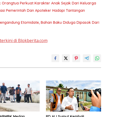
ak Orangtua Perkuat Karakter Anak Sejak Dari Keluarga
tangan
Mengandung Etomidate, Bahan Baku Diduga Dipasok Dari
terkini di Blokberita.com
DABMBK Medan
PD AIJ Sumut Kembali