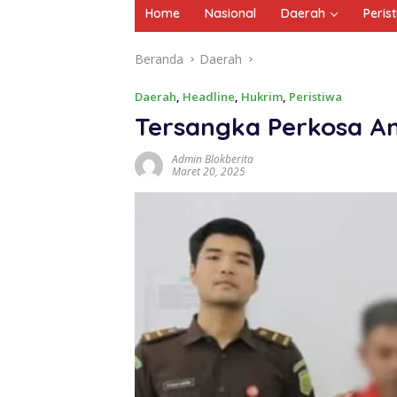
Home
Nasional
Daerah
Peris
Beranda
Daerah
Daerah
,
Headline
,
Hukrim
,
Peristiwa
Tersangka Perkosa An
Admin Blokberita
Maret 20, 2025