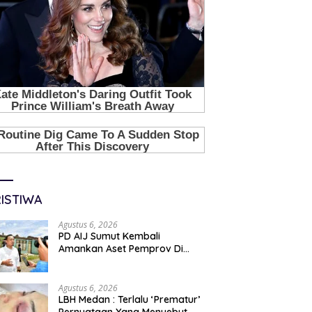
ISTIWA
Agustus 6, 2026
PD AIJ Sumut Kembali
Amankan Aset Pemprov Di
Binjai, Lima Rumah Dinas Eks
Bioskop Ria Dibongkar
Agustus 6, 2026
LBH Medan : Terlalu ‘Prematur’