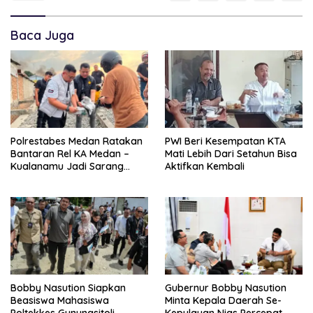
Baca Juga
Polrestabes Medan Ratakan
PWI Beri Kesempatan KTA
Bantaran Rel KA Medan –
Mati Lebih Dari Setahun Bisa
Kualanamu Jadi Sarang
Aktifkan Kembali
Narkoba, 3 Kg Ganja Serta
Sejumlah Paket Sabu Dan
Beragam Senjata Disita
Bobby Nasution Siapkan
Gubernur Bobby Nasution
Beasiswa Mahasiswa
Minta Kepala Daerah Se-
Poltekkes Gunungsitoli,
Kepulauan Nias Percepat