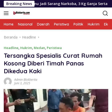
Langsung
adi Sarang Narkoba, 3 Kg Ganja Serta Sejumlah Paket Sabu Da
Breaking News
ke
konten
Home
Nasional
Daerah
Peristiwa
Politik
Hukrim
Eko
Beranda
Headline
Headline
,
Hukrim
,
Medan
,
Peristiwa
Tersangka Spesialis Curat Rumah
Kosong Diberi Timah Panas
Dikedua Kaki
Admin Blokberita
Juni 3, 2025