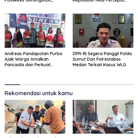
Dukung Lahirnya Tenaga
Usulan BKP 2027
Kesehatan Kepulauan Nias
Andreas Pandapotan Purba
DPR-RI Segera Panggil Polda
Ajak Warga Amalkan
Sumut Dan Polrestabes
Pancasila dan Perkuat
Medan Terkait Kasus WLG
Persatuan di Tengah
Keberagaman
Rekomendasi untuk kamu