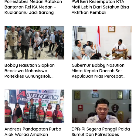
Polrestabes Medan Ratakan
PWI Beri Kesempatan KTA
Bantaran Rel KA Medan –
Mati Lebih Dari Setahun Bisa
Kualanamu Jadi Sarang
Aktifkan Kembali
Narkoba, 3 Kg Ganja Serta
Sejumlah Paket Sabu Dan
Beragam Senjata Disita
Bobby Nasution Siapkan
Gubernur Bobby Nasution
Beasiswa Mahasiswa
Minta Kepala Daerah Se-
Poltekkes Gunungsitoli,
Kepulauan Nias Percepat
Dukung Lahirnya Tenaga
Usulan BKP 2027
Kesehatan Kepulauan Nias
Andreas Pandapotan Purba
DPR-RI Segera Panggil Polda
Ajak Warga Amalkan
Sumut Dan Polrestabes