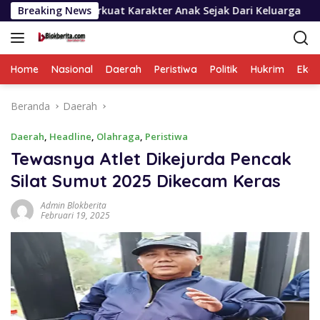
Langsung
 Perkuat Karakter Anak Sejak Dari Keluarga
Breaking News
Wagub Sur
ke
konten
Home
Nasional
Daerah
Peristiwa
Politik
Hukrim
Eko
Beranda
Daerah
Daerah
,
Headline
,
Olahraga
,
Peristiwa
Tewasnya Atlet Dikejurda Pencak
Silat Sumut 2025 Dikecam Keras
Admin Blokberita
Februari 19, 2025