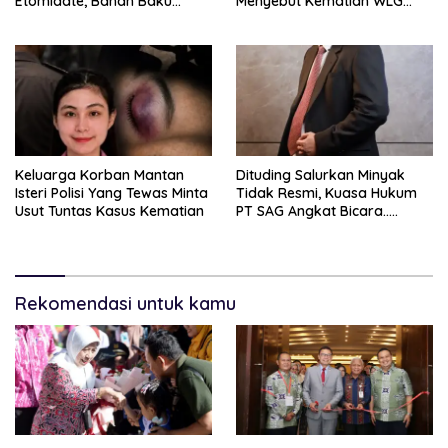
Etomidate, Bahan Baku
Menyebut Kematian WLG
Diduga Dipasok Dari
Bunuh Diri
Kamboja
Keluarga Korban Mantan
Dituding Salurkan Minyak
Isteri Polisi Yang Tewas Minta
Tidak Resmi, Kuasa Hukum
Usut Tuntas Kasus Kematian
PT SAG Angkat Bicara…..
Rekomendasi untuk kamu