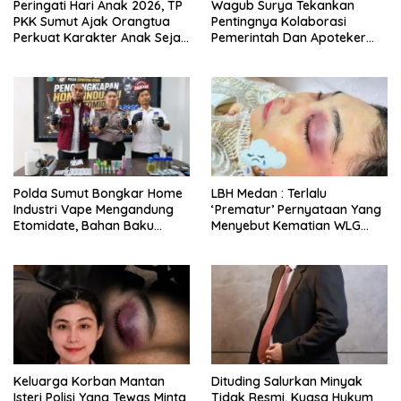
Peringati Hari Anak 2026, TP
Wagub Surya Tekankan
PKK Sumut Ajak Orangtua
Pentingnya Kolaborasi
Perkuat Karakter Anak Sejak
Pemerintah Dan Apoteker
Dari Keluarga
Hadapi Tantangan
Kesehatan Global
Polda Sumut Bongkar Home
LBH Medan : Terlalu
Industri Vape Mengandung
‘Prematur’ Pernyataan Yang
Etomidate, Bahan Baku
Menyebut Kematian WLG
Diduga Dipasok Dari
Bunuh Diri
Kamboja
Keluarga Korban Mantan
Dituding Salurkan Minyak
Isteri Polisi Yang Tewas Minta
Tidak Resmi, Kuasa Hukum