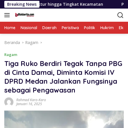
Langsung
ur hingga Tingkat Kecamatan
Breaking News
PD AIJ Sumut Kembali Am
ke
konten
Home
Nasional
Daerah
Peristiwa
Politik
Hukrim
Eko
Beranda
Ragam
Ragam
Tiga Ruko Berdiri Tegak Tanpa PBG
di Cinta Damai, Diminta Komisi IV
DPRD Medan Jalankan Fungsinya
sebagai Pengawasan
Rahmad Karo-Karo
Januari 16, 2025