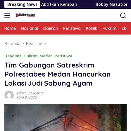
Langsung
 Aktifkan Kembali
Breaking News
Bobby Nasution Siapkan Beasiswa Ma
ke
konten
Home
Nasional
Daerah
Peristiwa
Politik
Hukrim
Eko
Beranda
Headline
Headline
,
Hukrim
,
Medan
,
Peristiwa
Tim Gabungan Satreskrim
Polrestabes Medan Hancurkan
Lokasi Judi Sabung Ayam
Admin Blokberita
April 9, 2025