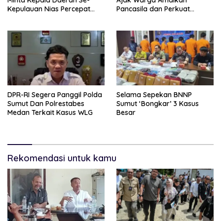
Minta Kepala Daerah Se-
Ajak Warga Amalkan
Kepulauan Nias Percepat
Pancasila dan Perkuat
Usulan BKP 2027
Persatuan di Tengah
Keberagaman
DPR-RI Segera Panggil Polda
Selama Sepekan BNNP
Sumut Dan Polrestabes
Sumut ‘Bongkar’ 3 Kasus
Medan Terkait Kasus WLG
Besar
Rekomendasi untuk kamu