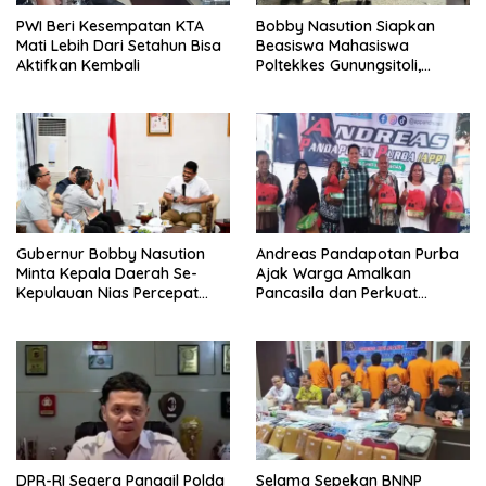
PWI Beri Kesempatan KTA
Bobby Nasution Siapkan
Mati Lebih Dari Setahun Bisa
Beasiswa Mahasiswa
Aktifkan Kembali
Poltekkes Gunungsitoli,
Dukung Lahirnya Tenaga
Kesehatan Kepulauan Nias
Gubernur Bobby Nasution
Andreas Pandapotan Purba
Minta Kepala Daerah Se-
Ajak Warga Amalkan
Kepulauan Nias Percepat
Pancasila dan Perkuat
Usulan BKP 2027
Persatuan di Tengah
Keberagaman
DPR-RI Segera Panggil Polda
Selama Sepekan BNNP