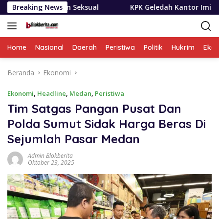
Langsung
an Seksual
Breaking News
KPK Geledah Kantor Imigrasi Temukan Duga
ke
konten
Home
Nasional
Daerah
Peristiwa
Politik
Hukrim
Eko
Beranda
Ekonomi
Ekonomi
,
Headline
,
Medan
,
Peristiwa
Tim Satgas Pangan Pusat Dan
Polda Sumut Sidak Harga Beras Di
Sejumlah Pasar Medan
Admin Blokberita
Oktober 23, 2025