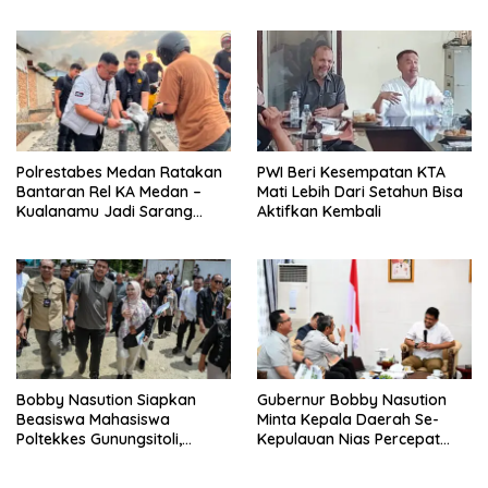
WNA
Polrestabes Medan Ratakan
PWI Beri Kesempatan KTA
Bantaran Rel KA Medan –
Mati Lebih Dari Setahun Bisa
Kualanamu Jadi Sarang
Aktifkan Kembali
Narkoba, 3 Kg Ganja Serta
Sejumlah Paket Sabu Dan
Beragam Senjata Disita
Bobby Nasution Siapkan
Gubernur Bobby Nasution
Beasiswa Mahasiswa
Minta Kepala Daerah Se-
Poltekkes Gunungsitoli,
Kepulauan Nias Percepat
Dukung Lahirnya Tenaga
Usulan BKP 2027
Kesehatan Kepulauan Nias