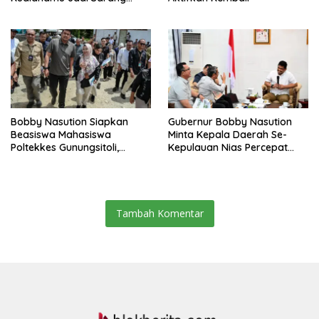
Narkoba, 3 Kg Ganja Serta
Sejumlah Paket Sabu Dan
Beragam Senjata Disita
Bobby Nasution Siapkan
Gubernur Bobby Nasution
Beasiswa Mahasiswa
Minta Kepala Daerah Se-
Poltekkes Gunungsitoli,
Kepulauan Nias Percepat
Dukung Lahirnya Tenaga
Usulan BKP 2027
Kesehatan Kepulauan Nias
Tambah Komentar