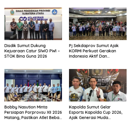
2027
Disdik Sumut Dukung
Pj Sekdaprov Sumut Ajak
Kejuaraan Catur SIWO PWI –
KORMI Perkuat Gerakan
STOK Bina Guna 2026
Indonesia Aktif Dan
Semangat Sport for All
Bobby Nasution Minta
Kapolda Sumut Gelar
Persiapan Porprovsu XII 2026
Esports Kapolda Cup 2026,
Matang, Pastikan Atlet Bebas
Ajak Generasi Muda
Keluhan
Berkarya Dan Hindari
Kenakalan Remaja