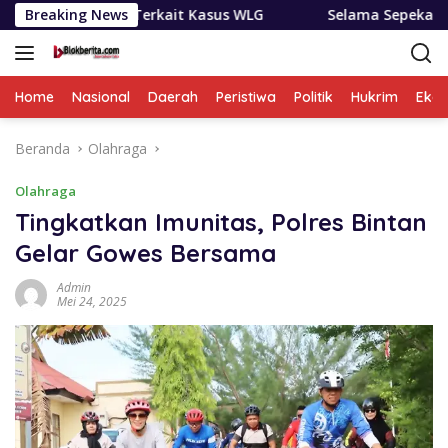
Langsung
an Terkait Kasus WLG
Breaking News
Selama Sepekan BNNP Sumut ‘Bon
ke
konten
Home
Nasional
Daerah
Peristiwa
Politik
Hukrim
Eko
Beranda
Olahraga
Olahraga
Tingkatkan Imunitas, Polres Bintan
Gelar Gowes Bersama
Admin
Mei 24, 2025