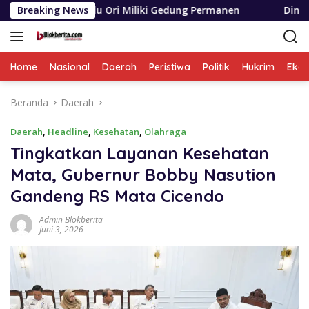
Langsung
 Ori Miliki Gedung Permanen
Breaking News
Dinas SDABMBK Medan Ter
ke
konten
Home
Nasional
Daerah
Peristiwa
Politik
Hukrim
Eko
Beranda
Daerah
Daerah
,
Headline
,
Kesehatan
,
Olahraga
Tingkatkan Layanan Kesehatan
Mata, Gubernur Bobby Nasution
Gandeng RS Mata Cicendo
Admin Blokberita
Juni 3, 2026