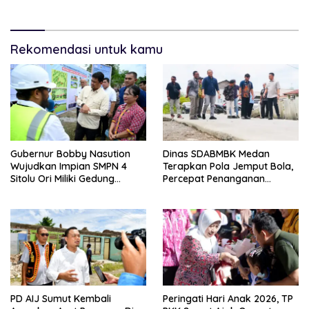
Kesehatan Global
Kamboja
Rekomendasi untuk kamu
Gubernur Bobby Nasution
Dinas SDABMBK Medan
Wujudkan Impian SMPN 4
Terapkan Pola Jemput Bola,
Sitolu Ori Miliki Gedung
Percepat Penanganan
Permanen
Infrastruktur hingga Tingkat
Kecamatan
PD AIJ Sumut Kembali
Peringati Hari Anak 2026, TP