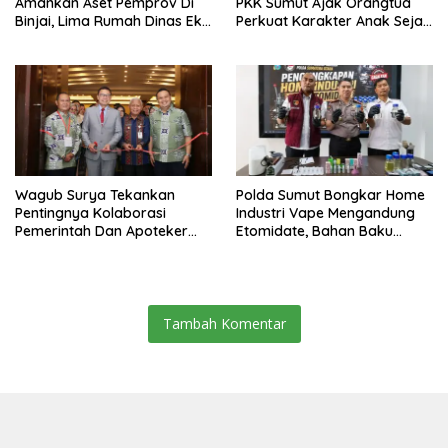
Amankan Aset Pemprov Di
PKK Sumut Ajak Orangtua
Binjai, Lima Rumah Dinas Eks
Perkuat Karakter Anak Sejak
Bioskop Ria Dibongkar
Dari Keluarga
Wagub Surya Tekankan
Polda Sumut Bongkar Home
Pentingnya Kolaborasi
Industri Vape Mengandung
Pemerintah Dan Apoteker
Etomidate, Bahan Baku
Hadapi Tantangan
Diduga Dipasok Dari
Kesehatan Global
Kamboja
Tambah Komentar