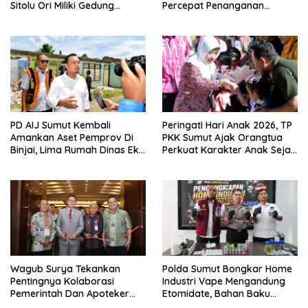
Sitolu Ori Miliki Gedung
Percepat Penanganan
Permanen
Infrastruktur hingga Tingkat
Kecamatan
PD AIJ Sumut Kembali
Peringati Hari Anak 2026, TP
Amankan Aset Pemprov Di
PKK Sumut Ajak Orangtua
Binjai, Lima Rumah Dinas Eks
Perkuat Karakter Anak Sejak
Bioskop Ria Dibongkar
Dari Keluarga
Wagub Surya Tekankan
Polda Sumut Bongkar Home
Pentingnya Kolaborasi
Industri Vape Mengandung
Pemerintah Dan Apoteker
Etomidate, Bahan Baku
Hadapi Tantangan
Diduga Dipasok Dari