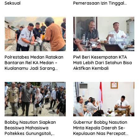
Seksual
Pemerasaan Izin Tinggal
WNA
Polrestabes Medan Ratakan
PWI Beri Kesempatan KTA
Bantaran Rel KA Medan –
Mati Lebih Dari Setahun Bisa
Kualanamu Jadi Sarang
Aktifkan Kembali
Narkoba, 3 Kg Ganja Serta
Sejumlah Paket Sabu Dan
Beragam Senjata Disita
Bobby Nasution Siapkan
Gubernur Bobby Nasution
Beasiswa Mahasiswa
Minta Kepala Daerah Se-
Poltekkes Gunungsitoli,
Kepulauan Nias Percepat
Dukung Lahirnya Tenaga
Usulan BKP 2027