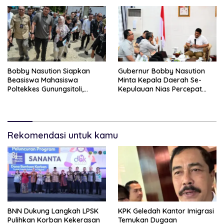
Sejumlah Paket Sabu Dan
Beragam Senjata Disita
Bobby Nasution Siapkan
Gubernur Bobby Nasution
Beasiswa Mahasiswa
Minta Kepala Daerah Se-
Poltekkes Gunungsitoli,
Kepulauan Nias Percepat
Dukung Lahirnya Tenaga
Usulan BKP 2027
Kesehatan Kepulauan Nias
Rekomendasi untuk kamu
BNN Dukung Langkah LPSK
KPK Geledah Kantor Imigrasi
Pulihkan Korban Kekerasan
Temukan Dugaan