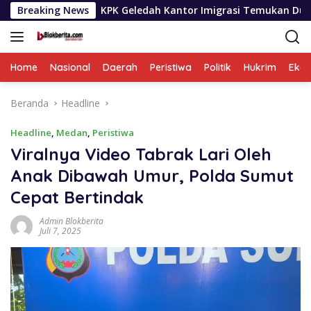
Langsung
KPK Geledah Kantor Imigrasi Temukan Dugaan Pemerasaan Iz
Breaking News
ke
konten
Home
Nasional
Daerah
Peristiwa
Politik
Hukrim
Eko
Beranda
Headline
Headline
,
Medan
,
Peristiwa
Viralnya Video Tabrak Lari Oleh
Anak Dibawah Umur, Polda Sumut
Cepat Bertindak
Admin Blokberita
Juli 7, 2025