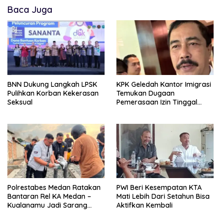
Baca Juga
BNN Dukung Langkah LPSK
KPK Geledah Kantor Imigrasi
Pulihkan Korban Kekerasan
Temukan Dugaan
Seksual
Pemerasaan Izin Tinggal
WNA
Polrestabes Medan Ratakan
PWI Beri Kesempatan KTA
Bantaran Rel KA Medan –
Mati Lebih Dari Setahun Bisa
Kualanamu Jadi Sarang
Aktifkan Kembali
Narkoba, 3 Kg Ganja Serta