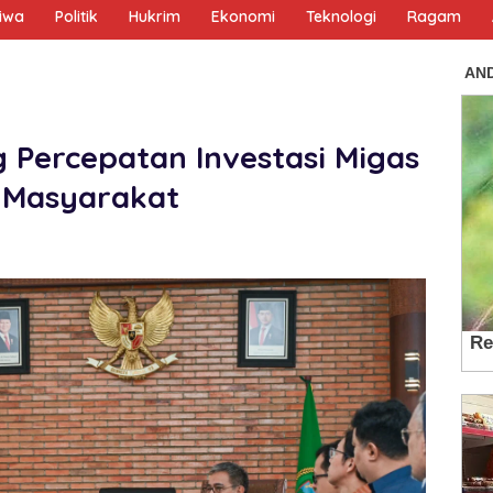
tiwa
Politik
Hukrim
Ekonomi
Teknologi
Ragam
Percepatan Investasi Migas
r Masyarakat