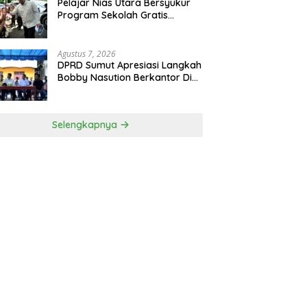
Pelajar Nias Utara Bersyukur
Program Sekolah Gratis
Gubernur Bobby Nasution
Ringankan Beban Orang Tua
Agustus 7, 2026
DPRD Sumut Apresiasi Langkah
Bobby Nasution Berkantor Di
Kepulauan Nias, Dinilai
Percepat Pembangunan
Selengkapnya