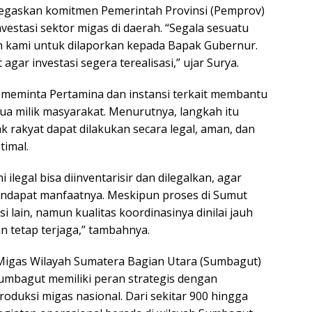
egaskan komitmen Pemerintah Provinsi (Pemprov)
stasi sektor migas di daerah. “Segala sesuatu
n kami untuk dilaporkan kepada Bapak Gubernur.
agar investasi segera terealisasi,” ujar Surya.
ga meminta Pertamina dan instansi terkait membantu
a milik masyarakat. Menurutnya, langkah itu
 rakyat dapat dilakukan secara legal, aman, dan
imal.
ilegal bisa diinventarisir dan dilegalkan, agar
ndapat manfaatnya. Meskipun proses di Sumut
i lain, namun kualitas koordinasinya dinilai jauh
n tetap terjaga,” tambahnya.
 Migas Wilayah Sumatera Bagian Utara (Sumbagut)
mbagut memiliki peran strategis dengan
roduksi migas nasional. Dari sekitar 900 hingga