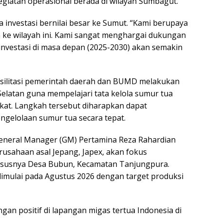
giatan operasional berada di wilayah Sumbagut.
nvestasi bernilai besar ke Sumut. “Kami berupaya
 ke wilayah ini. Kami sangat menghargai dukungan
nvestasi di masa depan (2025-2030) akan semakin
asilitasi pemerintah daerah dan BUMD melakukan
Selatan guna mempelajari tata kelola sumur tua
kat. Langkah tersebut diharapkan dapat
ngelolaan sumur tua secara tepat.
eneral Manager (GM) Pertamina Reza Rahardian
sahaan asal Jepang, Japex, akan fokus
susnya Desa Bubun, Kecamatan Tanjungpura.
mulai pada Agustus 2026 dengan target produksi
n positif di lapangan migas tertua Indonesia di