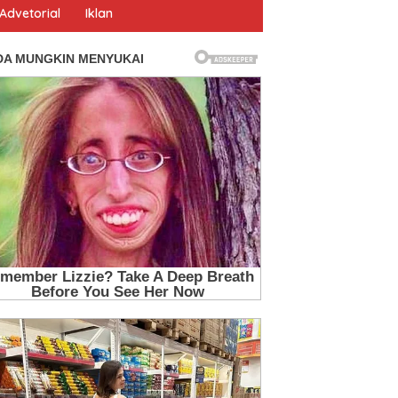
Advetorial
Iklan