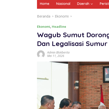
Home
Nasional
Daerah
Peris
Beranda
Ekonomi
Ekonomi
,
Headline
Wagub Sumut Dorong 
Dan Legalisasi Sumu
Admin Blokberita
Mei 11, 2026