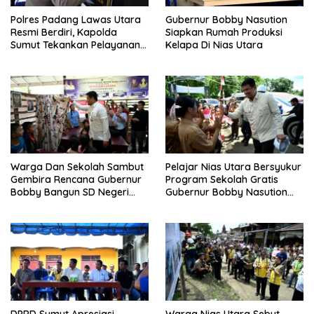
Polres Padang Lawas Utara
Gubernur Bobby Nasution
Resmi Berdiri, Kapolda
Siapkan Rumah Produksi
Sumut Tekankan Pelayanan
Kelapa Di Nias Utara
Humanis Dan Penambahan
Personil
Warga Dan Sekolah Sambut
Pelajar Nias Utara Bersyukur
Gembira Rencana Gubernur
Program Sekolah Gratis
Bobby Bangun SD Negeri
Gubernur Bobby Nasution
Lasara Di Nias Utara
Ringankan Beban Orang Tua
DPRD Sumut Apresiasi
Warga Nias Utara Sebut