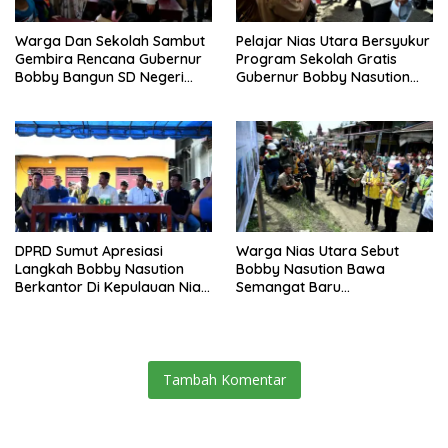
Warga Dan Sekolah Sambut
Pelajar Nias Utara Bersyukur
Gembira Rencana Gubernur
Program Sekolah Gratis
Bobby Bangun SD Negeri
Gubernur Bobby Nasution
Lasara Di Nias Utara
Ringankan Beban Orang Tua
DPRD Sumut Apresiasi
Warga Nias Utara Sebut
Langkah Bobby Nasution
Bobby Nasution Bawa
Berkantor Di Kepulauan Nias,
Semangat Baru
Dinilai Percepat
Pembangunan Sumut
Pembangunan
Tambah Komentar