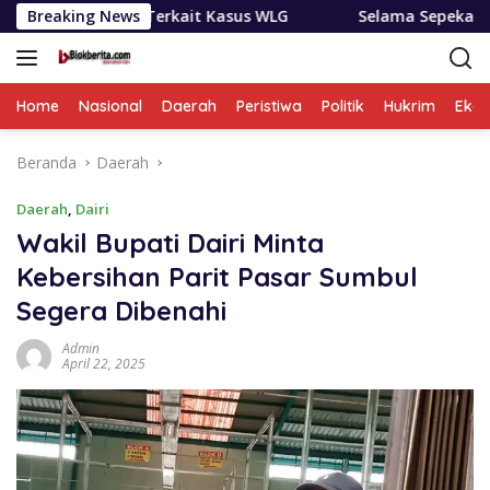
Langsung
an Terkait Kasus WLG
Breaking News
Selama Sepekan BNNP Sumut ‘Bon
ke
konten
Home
Nasional
Daerah
Peristiwa
Politik
Hukrim
Eko
Beranda
Daerah
Daerah
,
Dairi
Wakil Bupati Dairi Minta
Kebersihan Parit Pasar Sumbul
Segera Dibenahi
Admin
April 22, 2025