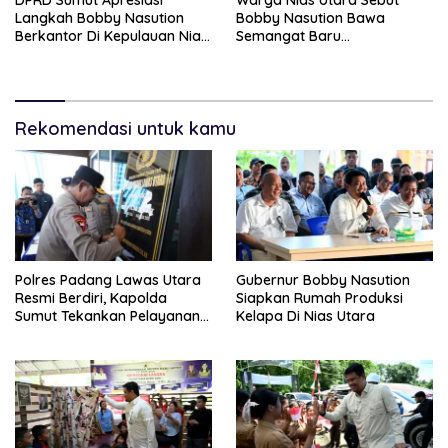
Langkah Bobby Nasution
Bobby Nasution Bawa
Berkantor Di Kepulauan Nias,
Semangat Baru
Dinilai Percepat
Pembangunan Sumut
Pembangunan
Rekomendasi untuk kamu
Polres Padang Lawas Utara
Gubernur Bobby Nasution
Resmi Berdiri, Kapolda
Siapkan Rumah Produksi
Sumut Tekankan Pelayanan
Kelapa Di Nias Utara
Humanis Dan Penambahan
Personil