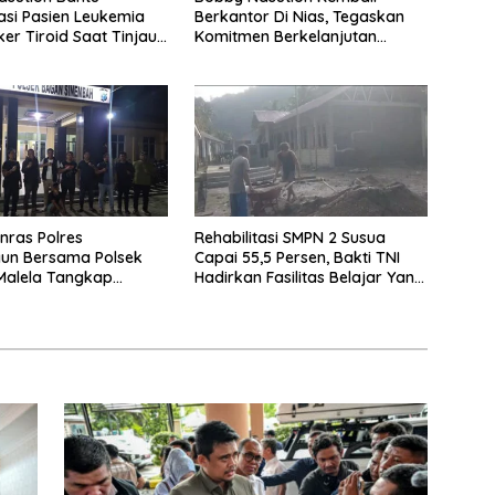
si Pasien Leukemia
Berkantor Di Nias, Tegaskan
er Tiroid Saat Tinjau
Komitmen Berkelanjutan
omsen
Bangun Kepulauan Nias
nras Polres
Rehabilitasi SMPN 2 Susua
gun Bersama Polsek
Capai 55,5 Persen, Bakti TNI
Malela Tangkap
Hadirkan Fasilitas Belajar Yang
a Curas Di Riau Usai
Lebih Layak
tas Provinsi