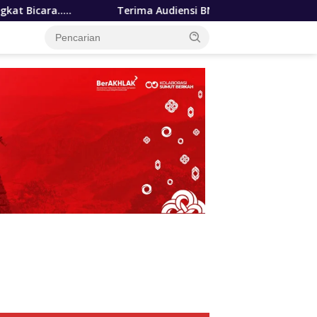
a Audiensi BNKP, Gubernur Bobby Nasution Paparkan Tiga Pri