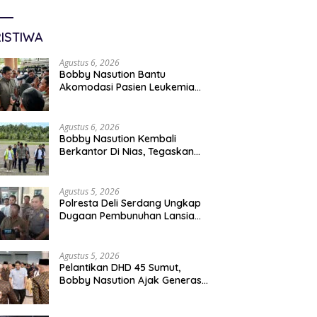
ISTIWA
Agustus 6, 2026
Bobby Nasution Bantu
Akomodasi Pasien Leukemia
Dan Kanker Tiroid Saat Tinjau
RSUD Thomsen
Agustus 6, 2026
Bobby Nasution Kembali
Berkantor Di Nias, Tegaskan
Komitmen Berkelanjutan
Bangun Kepulauan Nias
Agustus 5, 2026
Polresta Deli Serdang Ungkap
Dugaan Pembunuhan Lansia
Dalam Waktu Kurang Dari 48
Jam, Terduga Pelaku
Ditangkap
Agustus 5, 2026
Pelantikan DHD 45 Sumut,
Bobby Nasution Ajak Generasi
Muda Gelorakan Semangat
Juang ’45