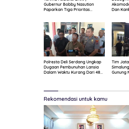
Gubernur Bobby Nasution
Akomoda
Paparkan Tiga Prioritas
Dan Kank
Pembangunan Kepulauan Nias
RSUD Th
Polresta Deli Serdang Ungkap
Tim Jata
Dugaan Pembunuhan Lansia
Simalun
Dalam Waktu Kurang Dari 48
Gunung 
Jam, Terduga Pelaku
Tersangk
Ditangkap
Buron Lin
Rekomendasi untuk kamu