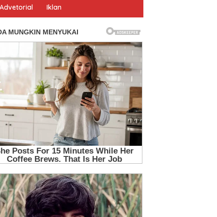
Advetorial
Iklan