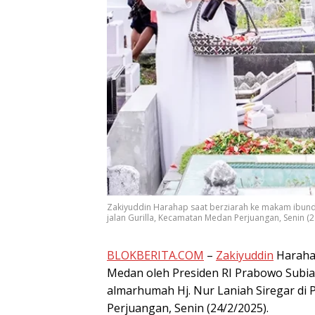
Zakiyuddin Harahap saat berziarah ke makam ibun
jalan Gurilla, Kecamatan Medan Perjuangan, Senin (2
BLOKBERITA.COM
–
Zakiyuddin
Harahap
Medan oleh Presiden RI Prabowo Subia
almarhumah Hj. Nur Laniah Siregar d
Perjuangan, Senin (24/2/2025).