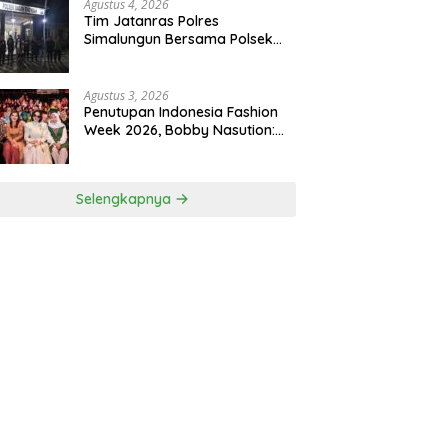
Agustus 4, 2026
Tim Jatanras Polres
Simalungun Bersama Polsek
Gunung Malela Tangkap
Tersangka Curas Di Riau Usai
Buron Lintas Provinsi
Agustus 3, 2026
Penutupan Indonesia Fashion
Week 2026, Bobby Nasution:
Sumut Siap Jadi Pusat Fashion
Indonesia Lewat Wastra
Selengkapnya