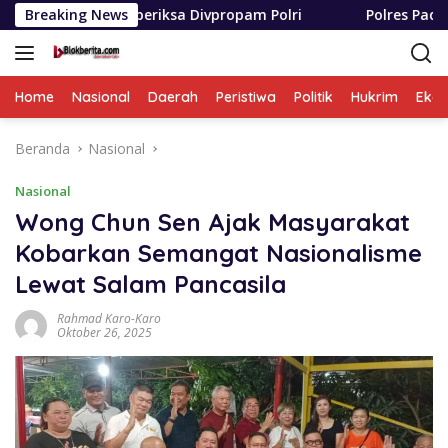
Langsung
Diperiksa Divpropam Polri
Breaking News
Polres Padang Lawas Utara
ke
konten
Home
Nasional
Daerah
Peristiwa
Politik
Hukrim
Eko
Beranda
Nasional
Nasional
Wong Chun Sen Ajak Masyarakat
Kobarkan Semangat Nasionalisme
Lewat Salam Pancasila
Rahmad Karo-Karo
Oktober 26, 2025