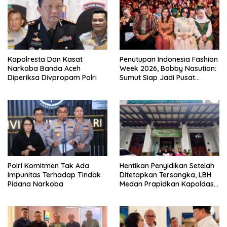
Kapolresta Dan Kasat
Penutupan Indonesia Fashion
Narkoba Banda Aceh
Week 2026, Bobby Nasution:
Diperiksa Divpropam Polri
Sumut Siap Jadi Pusat
Fashion Indonesia Lewat
Wastra
Polri Komitmen Tak Ada
Hentikan Penyidikan Setelah
Impunitas Terhadap Tindak
Ditetapkan Tersangka, LBH
Pidana Narkoba
Medan Prapidkan Kapoldasu
Dan Jajaran