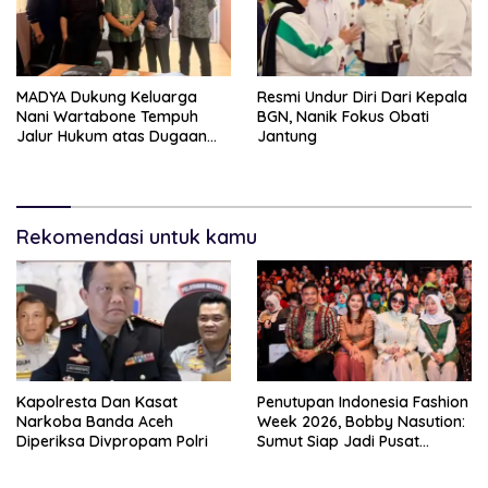
MADYA Dukung Keluarga
Resmi Undur Diri Dari Kepala
Nani Wartabone Tempuh
BGN, Nanik Fokus Obati
Jalur Hukum atas Dugaan
Jantung
Perusakan Cagar Budaya di
Gorontalo
Rekomendasi untuk kamu
Kapolresta Dan Kasat
Penutupan Indonesia Fashion
Narkoba Banda Aceh
Week 2026, Bobby Nasution:
Diperiksa Divpropam Polri
Sumut Siap Jadi Pusat
Fashion Indonesia Lewat
Wastra