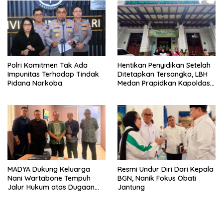
Polri Komitmen Tak Ada
Hentikan Penyidikan Setelah
Impunitas Terhadap Tindak
Ditetapkan Tersangka, LBH
Pidana Narkoba
Medan Prapidkan Kapoldasu
Dan Jajaran
MADYA Dukung Keluarga
Resmi Undur Diri Dari Kepala
Nani Wartabone Tempuh
BGN, Nanik Fokus Obati
Jalur Hukum atas Dugaan
Jantung
Perusakan Cagar Budaya di
Gorontalo