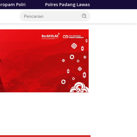
s Padang Lawas Utara Resmi Berdiri, Kapolda Sumut Tekankan