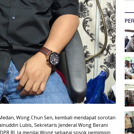
PER
edan, Wong Chun Sen, kembali mendapat sorotan
i Zainuddin Lubis, Sekretaris Jenderal Wong Berani
 DPR RI. Ia menilai Wong sebagai sosok pemimpin