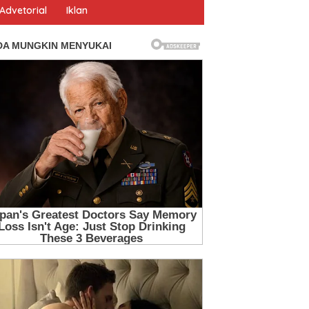
Advetorial
Iklan