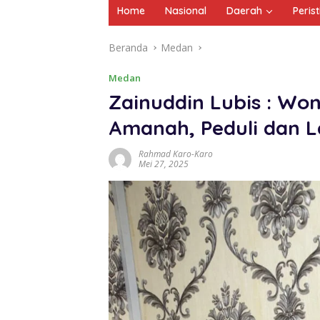
Home
Nasional
Daerah
Peris
Beranda
Medan
Medan
Zainuddin Lubis : Wo
Amanah, Peduli dan L
Rahmad Karo-Karo
Mei 27, 2025