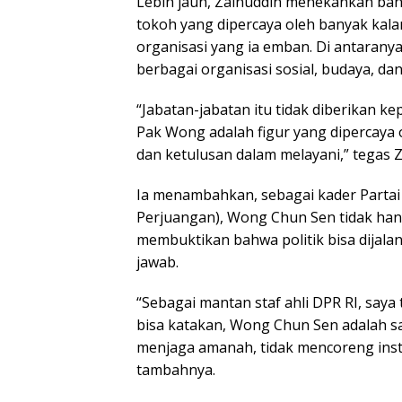
Lebih jauh, Zainuddin menekankan bah
tokoh yang dipercaya oleh banyak kala
organisasi yang ia emban. Di antarany
berbagai organisasi sosial, budaya, da
“Jabatan-jabatan itu tidak diberikan 
Pak Wong adalah figur yang dipercaya o
dan ketulusan dalam melayani,” tegas Z
Ia menambahkan, sebagai kader Partai
Perjuangan), Wong Chun Sen tidak han
membuktikan bahwa politik bisa dijala
jawab.
“Sebagai mantan staf ahli DPR RI, saya t
bisa katakan, Wong Chun Sen adalah sal
menjaga amanah, tidak mencoreng insti
tambahnya.