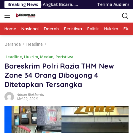
Langsung
 Angkat Bicara…..
Breaking News
Terima Audiensi BNKP, Gubernur Bob
ke
konten
Home
Nasional
Daerah
Peristiwa
Politik
Hukrim
Eko
Beranda
Headline
Headline
,
Hukrim
,
Medan
,
Peristiwa
Bareskrim Polri Razia THM New
Zone 34 Orang Diboyong 4
Ditetapkan Tersangka
Admin Blokberita
Mei 29, 2026