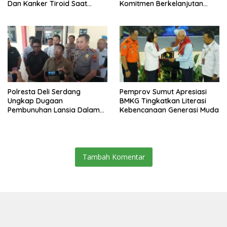
Dan Kanker Tiroid Saat
Komitmen Berkelanjutan
Tinjau RSUD Thomsen
Bangun Kepulauan Nias
Polresta Deli Serdang
Pemprov Sumut Apresiasi
Ungkap Dugaan
BMKG Tingkatkan Literasi
Pembunuhan Lansia Dalam
Kebencanaan Generasi Muda
Waktu Kurang Dari 48 Jam,
Terduga Pelaku Ditangkap
Tambah Komentar