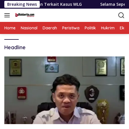
Langsung
bes Medan Terkait Kasus WLG
Breaking News
Selama Sepekan BNNP Sumu
ke
konten
Home
Nasional
Daerah
Peristiwa
Politik
Hukrim
Eko
Headline