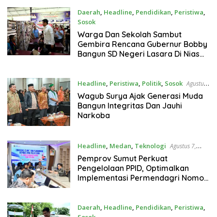
Daerah
,
Headline
,
Pendidikan
,
Peristiwa
,
Sosok
Agustus 7, 2026
Warga Dan Sekolah Sambut
Gembira Rencana Gubernur Bobby
Bangun SD Negeri Lasara Di Nias
Utara
Headline
,
Peristiwa
,
Politik
,
Sosok
Agustus
7, 2026
Wagub Surya Ajak Generasi Muda
Bangun Integritas Dan Jauhi
Narkoba
Headline
,
Medan
,
Teknologi
Agustus 7,
2026
Pemprov Sumut Perkuat
Pengelolaan PPID, Optimalkan
Implementasi Permendagri Nomor
2/2026
Daerah
,
Headline
,
Pendidikan
,
Peristiwa
,