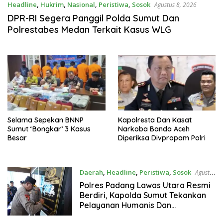
Headline
,
Hukrim
,
Nasional
,
Peristiwa
,
Sosok
Agustus 8, 2026
DPR-RI Segera Panggil Polda Sumut Dan
Polrestabes Medan Terkait Kasus WLG
Selama Sepekan BNNP
Kapolresta Dan Kasat
Sumut ‘Bongkar’ 3 Kasus
Narkoba Banda Aceh
Besar
Diperiksa Divpropam Polri
Daerah
,
Headline
,
Peristiwa
,
Sosok
Agustus
7, 2026
Polres Padang Lawas Utara Resmi
Berdiri, Kapolda Sumut Tekankan
Pelayanan Humanis Dan
Penambahan Personil