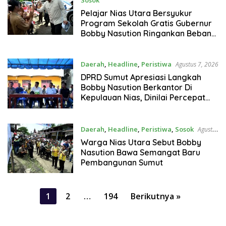
Sosok
Agustus 7, 2026
Pelajar Nias Utara Bersyukur
Program Sekolah Gratis Gubernur
Bobby Nasution Ringankan Beban
Orang Tua
Daerah
,
Headline
,
Peristiwa
Agustus 7, 2026
DPRD Sumut Apresiasi Langkah
Bobby Nasution Berkantor Di
Kepulauan Nias, Dinilai Percepat
Pembangunan
Daerah
,
Headline
,
Peristiwa
,
Sosok
Agustus
7, 2026
Warga Nias Utara Sebut Bobby
Nasution Bawa Semangat Baru
Pembangunan Sumut
Paginasi
1
2
…
194
Berikutnya »
pos