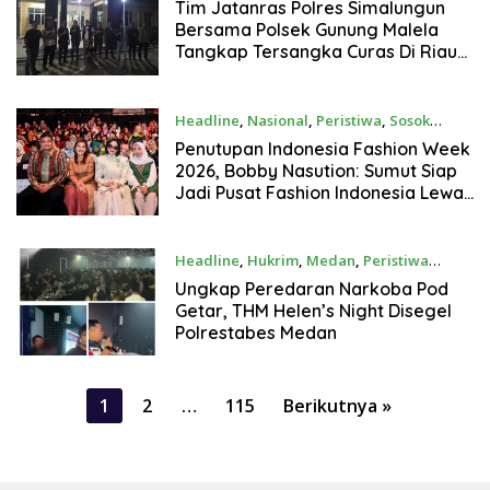
Agustus 4, 2026
Tim Jatanras Polres Simalungun
Bersama Polsek Gunung Malela
Tangkap Tersangka Curas Di Riau
Usai Buron Lintas Provinsi
Headline
,
Nasional
,
Peristiwa
,
Sosok
Agustus 3, 2026
Penutupan Indonesia Fashion Week
2026, Bobby Nasution: Sumut Siap
Jadi Pusat Fashion Indonesia Lewat
Wastra
Headline
,
Hukrim
,
Medan
,
Peristiwa
Agustus 3, 2026
Ungkap Peredaran Narkoba Pod
Getar, THM Helen’s Night Disegel
Polrestabes Medan
Paginasi
1
2
…
115
Berikutnya »
pos