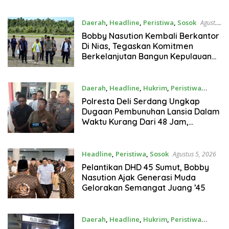
Daerah
,
Headline
,
Peristiwa
,
Sosok
Agustus
6, 2026
Bobby Nasution Kembali Berkantor
Di Nias, Tegaskan Komitmen
Berkelanjutan Bangun Kepulauan
Nias
Daerah
,
Headline
,
Hukrim
,
Peristiwa
Agustus 5, 2026
Polresta Deli Serdang Ungkap
Dugaan Pembunuhan Lansia Dalam
Waktu Kurang Dari 48 Jam,
Terduga Pelaku Ditangkap
Headline
,
Peristiwa
,
Sosok
Agustus 5, 2026
Pelantikan DHD 45 Sumut, Bobby
Nasution Ajak Generasi Muda
Gelorakan Semangat Juang ’45
Daerah
,
Headline
,
Hukrim
,
Peristiwa