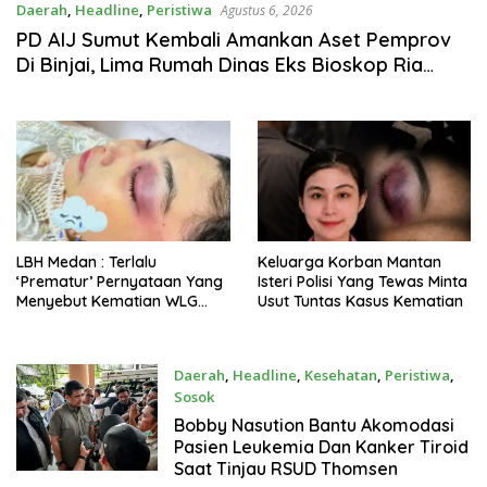
Daerah
,
Headline
,
Peristiwa
Agustus 6, 2026
PD AIJ Sumut Kembali Amankan Aset Pemprov
Di Binjai, Lima Rumah Dinas Eks Bioskop Ria
Dibongkar
LBH Medan : Terlalu
Keluarga Korban Mantan
‘Prematur’ Pernyataan Yang
Isteri Polisi Yang Tewas Minta
Menyebut Kematian WLG
Usut Tuntas Kasus Kematian
Bunuh Diri
Daerah
,
Headline
,
Kesehatan
,
Peristiwa
,
Sosok
Agustus 6, 2026
Bobby Nasution Bantu Akomodasi
Pasien Leukemia Dan Kanker Tiroid
Saat Tinjau RSUD Thomsen