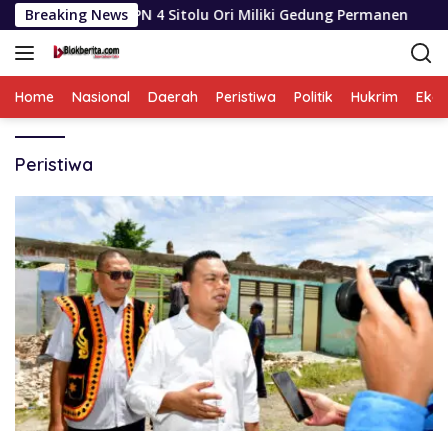
Langsung
n SMPN 4 Sitolu Ori Miliki Gedung Permanen
Breaking News
Dinas SD
ke
konten
Home
Nasional
Daerah
Peristiwa
Politik
Hukrim
Eko
Peristiwa