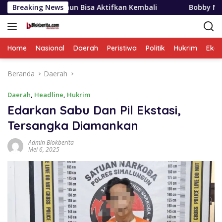
Langsung
ahun Bisa Aktifkan Kembali
Breaking News
Bobby Nasution Siapkan B
ke
konten
Home
Nasional
Daerah
Peristiwa
Politik
Hukrim
Eko
Beranda
Daerah
Daerah
,
Headline
,
Hukrim
Edarkan Sabu Dan Pil Ekstasi,
Tersangka Diamankan
Admin Blokberita
Mei 6, 2025