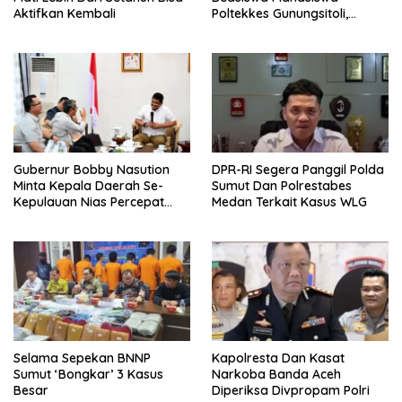
Aktifkan Kembali
Poltekkes Gunungsitoli,
Dukung Lahirnya Tenaga
Kesehatan Kepulauan Nias
Gubernur Bobby Nasution
DPR-RI Segera Panggil Polda
Minta Kepala Daerah Se-
Sumut Dan Polrestabes
Kepulauan Nias Percepat
Medan Terkait Kasus WLG
Usulan BKP 2027
Selama Sepekan BNNP
Kapolresta Dan Kasat
Sumut ‘Bongkar’ 3 Kasus
Narkoba Banda Aceh
Besar
Diperiksa Divpropam Polri