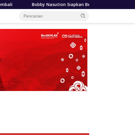
ion Siapkan Beasiswa Mahasiswa Poltekkes Gunungsitoli, Duku