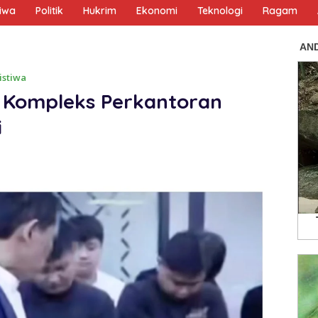
tiwa
Politik
Hukrim
Ekonomi
Teknologi
Ragam
istiwa
Di Kompleks Perkantoran
i