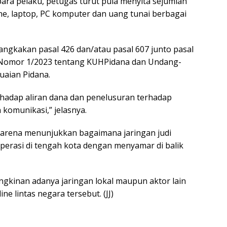
ara pelaku, petugas turut pula menyita sejumlah
e, laptop, PC komputer dan uang tunai berbagai
angkakan pasal 426 dan/atau pasal 607 junto pasal
 Nomor 1/2023 tentang KUHPidana dan Undang-
aian Pidana.
rhadap aliran dana dan penelusuran terhadap
 komunikasi,” jelasnya.
 karena menunjukkan bagaimana jaringan judi
operasi di tengah kota dengan menyamar di balik
ngkinan adanya jaringan lokal maupun aktor lain
ine lintas negara tersebut. (JJ)