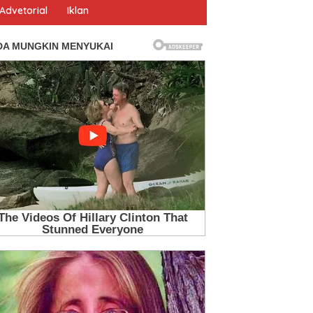
Advetorial
Iklan