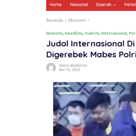
Home
Nasional
Daerah
Peris
Beranda
Ekonomi
Ekonomi
,
Headline
,
Hukrim
,
Internasional
,
Per
Judol Internasional 
Digerebek Mabes Polr
Admin Blokberita
Mei 10, 2026