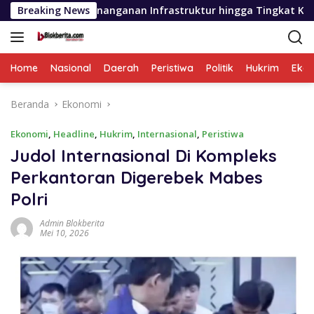
Langsung
anganan Infrastruktur hingga Tingkat Kecamatan
Breaking News
PD A
ke
konten
Home
Nasional
Daerah
Peristiwa
Politik
Hukrim
Eko
Beranda
Ekonomi
Ekonomi
,
Headline
,
Hukrim
,
Internasional
,
Peristiwa
Judol Internasional Di Kompleks
Perkantoran Digerebek Mabes
Polri
Admin Blokberita
Mei 10, 2026