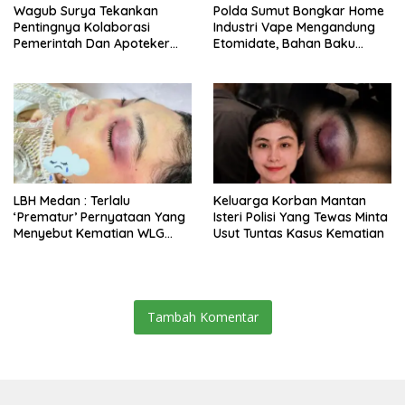
Wagub Surya Tekankan
Polda Sumut Bongkar Home
Pentingnya Kolaborasi
Industri Vape Mengandung
Pemerintah Dan Apoteker
Etomidate, Bahan Baku
Hadapi Tantangan
Diduga Dipasok Dari
Kesehatan Global
Kamboja
LBH Medan : Terlalu
Keluarga Korban Mantan
‘Prematur’ Pernyataan Yang
Isteri Polisi Yang Tewas Minta
Menyebut Kematian WLG
Usut Tuntas Kasus Kematian
Bunuh Diri
Tambah Komentar