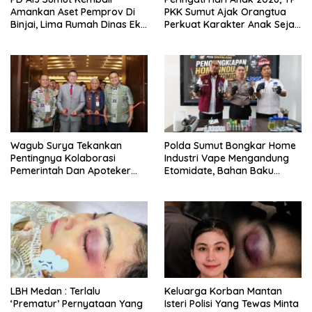
Amankan Aset Pemprov Di
PKK Sumut Ajak Orangtua
Binjai, Lima Rumah Dinas Eks
Perkuat Karakter Anak Sejak
Bioskop Ria Dibongkar
Dari Keluarga
Wagub Surya Tekankan
Polda Sumut Bongkar Home
Pentingnya Kolaborasi
Industri Vape Mengandung
Pemerintah Dan Apoteker
Etomidate, Bahan Baku
Hadapi Tantangan
Diduga Dipasok Dari
Kesehatan Global
Kamboja
LBH Medan : Terlalu
Keluarga Korban Mantan
‘Prematur’ Pernyataan Yang
Isteri Polisi Yang Tewas Minta