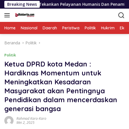
Langsung
Sumut Tekankan Pelayanan Humanis Dan Penambahan Personil
Breaking News
ke
konten
Home
Nasional
Daerah
Peristiwa
Politik
Hukrim
Eko
Beranda
Politik
Politik
Ketua DPRD kota Medan :
Hardiknas Momentum untuk
Meningkatkan Kesadaran
Masyarakat akan Pentingnya
Pendidikan dalam mencerdaskan
generasi bangsa
Rahmad Karo-Karo
Mei 2, 2025