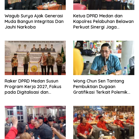
Wagub Surya Ajak Generasi
Ketua DPRD Medan dan
Muda Bangun Integritas Dan
Kapolres Pelabuhan Belawan
Jauhi Narkoba
Perkuat Sinergi Jaga
Keamanan dan Dorong
Kebangkitan Ekonomi
Belawan
Raker DPRD Medan Susun
Wong Chun Sen Tantang
Program Kerja 2027, Fokus
Pembuktian Dugaan
pada Digitalisasi dan
Gratifikasi Terkait Polemik
Penguatan Tiga Fungsi
Contempo Regency
Dewan