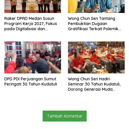
Raker DPRD Medan Susun
Wong Chun Sen Tantang
Program Kerja 2027, Fokus
Pembuktian Dugaan
pada Digitalisasi dan
Gratifikasi Terkait Polemik
Penguatan Tiga Fungsi
Contempo Regency
Dewan
DPD PDI Perjuangan Sumut
Wong Chun Sen Hadiri
Peringati 30 Tahun Kudatuli
Seminar 30 Tahun Kudatuli,
Dorong Generasi Muda
Menjaga Demokrasi
Tambah Komentar