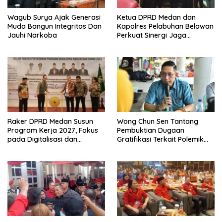
Wagub Surya Ajak Generasi
Ketua DPRD Medan dan
Muda Bangun Integritas Dan
Kapolres Pelabuhan Belawan
Jauhi Narkoba
Perkuat Sinergi Jaga
Keamanan dan Dorong
Kebangkitan Ekonomi
Belawan
Raker DPRD Medan Susun
Wong Chun Sen Tantang
Program Kerja 2027, Fokus
Pembuktian Dugaan
pada Digitalisasi dan
Gratifikasi Terkait Polemik
Penguatan Tiga Fungsi
Contempo Regency
Dewan