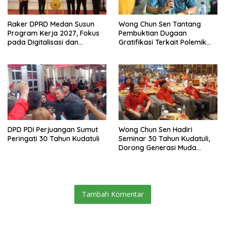
Raker DPRD Medan Susun
Wong Chun Sen Tantang
Program Kerja 2027, Fokus
Pembuktian Dugaan
pada Digitalisasi dan
Gratifikasi Terkait Polemik
Penguatan Tiga Fungsi
Contempo Regency
Dewan
DPD PDI Perjuangan Sumut
Wong Chun Sen Hadiri
Peringati 30 Tahun Kudatuli
Seminar 30 Tahun Kudatuli,
Dorong Generasi Muda
Menjaga Demokrasi
Tambah Komentar