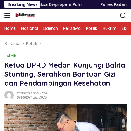
Langsung
iksa Divpropam Polri
Breaking News
Polres Padang Lawas Utara Resmi
ke
konten
Home
Nasional
Daerah
Peristiwa
Politik
Hukrim
Eko
Beranda
Politik
Politik
Ketua DPRD Medan Kunjungi Balita
Stunting, Serahkan Bantuan Gizi
dan Pendampingan Kesehatan
Rahmad Karo-Karo
Desember 28, 2025