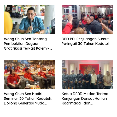
Kebangkitan Ekonomi
Dewan
Belawan
Wong Chun Sen Tantang
DPD PDI Perjuangan Sumut
Pembuktian Dugaan
Peringati 30 Tahun Kudatuli
Gratifikasi Terkait Polemik
Contempo Regency
Wong Chun Sen Hadiri
Ketua DPRD Medan Terima
Seminar 30 Tahun Kudatuli,
Kunjungan Dansat Hanlan
Dorong Generasi Muda
Koarmada I dan
Menjaga Demokrasi
Danyonmarhanlan I Belawan,
Perkuat Sinergi Jaga