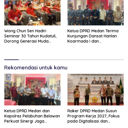
Wong Chun Sen Hadiri
Ketua DPRD Medan Terima
Seminar 30 Tahun Kudatuli,
Kunjungan Dansat Hanlan
Dorong Generasi Muda
Koarmada I dan
Menjaga Demokrasi
Danyonmarhanlan I Belawan,
Perkuat Sinergi Jaga
Kondusivitas Kota
Rekomendasi untuk kamu
Ketua DPRD Medan dan
Raker DPRD Medan Susun
Kapolres Pelabuhan Belawan
Program Kerja 2027, Fokus
Perkuat Sinergi Jaga
pada Digitalisasi dan
Keamanan dan Dorong
Penguatan Tiga Fungsi