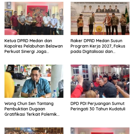
Ketua DPRD Medan dan
Raker DPRD Medan Susun
Kapolres Pelabuhan Belawan
Program Kerja 2027, Fokus
Perkuat Sinergi Jaga
pada Digitalisasi dan
Keamanan dan Dorong
Penguatan Tiga Fungsi
Kebangkitan Ekonomi
Dewan
Belawan
Wong Chun Sen Tantang
DPD PDI Perjuangan Sumut
Pembuktian Dugaan
Peringati 30 Tahun Kudatuli
Gratifikasi Terkait Polemik
Contempo Regency