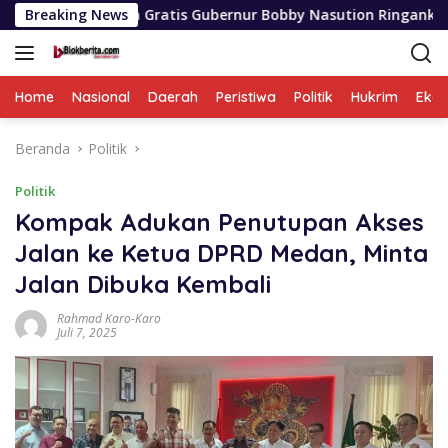
Langsung
olah Gratis Gubernur Bobby Nasution Ringankan Beban Orang T
Breaking News
ke
konten
Home
Nasional
Daerah
Peristiwa
Politik
Hukrim
Eko
Beranda
Politik
Politik
Kompak Adukan Penutupan Akses
Jalan ke Ketua DPRD Medan, Minta
Jalan Dibuka Kembali
Rahmad Karo-Karo
Juli 7, 2025